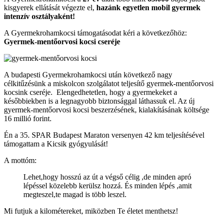
kisgyerek ellátását végezte el,
hazánk egyetlen mobil gyermek
intenzív osztályaként!
A Gyermekrohamkocsi támogatásodat kéri a következőhöz:
Gyermek-mentőorvosi kocsi cseréje
A budapesti Gyermekrohamkocsi után következő nagy
célkitűzésünk a miskolcon szolgálatot teljesítő gyermek-mentőorvosi
kocsink cseréje. Elengedhetetlen, hogy a gyermekeket a
későbbiekben is a legnagyobb biztonsággal láthassuk el. Az új
gyermek-mentőorvosi kocsi beszerzésének, kialakításának költsége
16 millió forint.
Én a 35. SPAR Budapest Maraton versenyen 42 km teljesítésével
támogattam a Kicsik gyógyulását!
A mottóm:
Lehet,hogy hosszú az út a végső célig ,de minden apró
lépéssel közelebb kerülsz hozzá. És minden lépés ,amit
megteszel,te magad is több leszel.
Mi futjuk a kilométereket, miközben Te életet menthetsz!