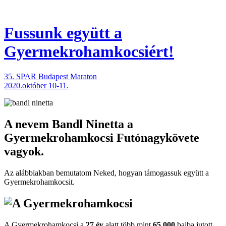
Fussunk együtt
a
Gyermekrohamkocsiért!
35. SPAR Budapest Maraton
2020.október 10-11.
A nevem
Bandl Ninetta
a
Gyermekrohamkocsi Futónagykövete
vagyok.
Az alábbiakban bemutatom Neked, hogyan támogassuk együtt a
Gyermekroham­kocsit.
A Gyermekrohamkocsi a
27 év
alatt több mint
65.000
bajba jutott