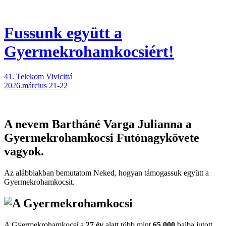
Fussunk együtt
a
Gyermekrohamkocsiért!
41. Telekom Vivicittá
2026.március 21-22
A nevem
Bartháné Varga Julianna
a
Gyermekrohamkocsi Futónagykövete
vagyok.
Az alábbiakban bemutatom Neked, hogyan támogassuk együtt a
Gyermekroham­kocsit.
A Gyermekrohamkocsi a
27 év
alatt több mint
65.000
bajba jutott