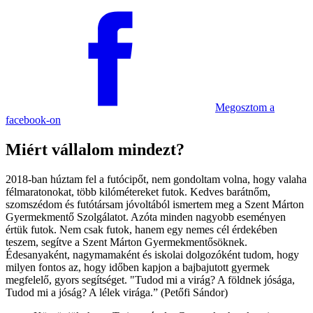
Megosztom
a
facebook-on
Miért vállalom mindezt?
2018-ban húztam fel a futócipőt, nem gondoltam volna, hogy valaha
félmaratonokat, több kilómétereket futok. Kedves barátnőm,
szomszédom és futótársam jóvoltából ismertem meg a Szent Márton
Gyermekmentő Szolgálatot. Azóta minden nagyobb eseményen
értük futok. Nem csak futok, hanem egy nemes cél érdekében
teszem, segítve a Szent Márton Gyermekmentősöknek.
Édesanyaként, nagymamaként és iskolai dolgozóként tudom, hogy
milyen fontos az, hogy időben kapjon a bajbajutott gyermek
megfelelő, gyors segítséget. "Tudod mi a virág? A földnek jósága,
Tudod mi a jóság? A lélek virága.” (Petőfi Sándor)