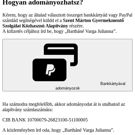
Hogyan adományozhatsz?
Kérem, hogy az általad választott összeget bankkártyád vagy PayPal
számlád segítségével küldd el a
Szent Márton Gyermekmentő
Szolgálat Közhasznú Alapítvány
részére.
A kifizetés céljához írd be, hogy
Bartháné Varga Julianna
.
Bankkártyával
adományozok
Ha számodra megfelelőbb, akkor adományodat át is utalhatod az
alapítvány számlaszámára:
CIB BANK 10700079-26823100-51100005
A közleményben írd oda, hogy
Bartháné Varga Julianna
.