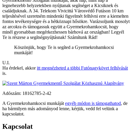
Gyermekmentő Szolgálat munkáját, akik nap, mint nap a
legnehezebb helyzetekben nyújtanak segítséget a Kicsiknek és
családjuknak. A 34. Telekom Vivicittá Városvédő Futáson 10 km
teljesítésével szeretném mindenki figyelmét felhívni erre a kiemelten
fontos tevékenységre és a hétköznapi hősökre. Varázsoljunk mosolyt
az arcokra és támogassuk együtt a Gyermekrohamkocsit, hogy
minél gyorsabban megérkezhessen bárhová az országban! Legyél
Te is részese a segítségnyújtásnak! Számítunk Rád!
Köszönjük, hogy Te is segíted a Gyermek­roham­kocsi
munkáját!
U.I.
Ha érdekel, akkor
itt megnézheted a többi Futónagykövet felhívását
is.
Adószám:
18162785-2-42
A Gyermekrohamkocsi munkáját
egyéb módon is támogathatod
, de
ha bármilyen más adományod lenne, kérjük, vedd fel velünk a
kapcsolatot.
Kapcsolat