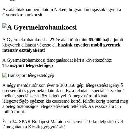
Az alábbiakban bemutatom Neked, hogyan támogassuk együtt a
Gyermekroham­kocsit.
A Gyermekrohamkocsi a
27 év
alatt több mint
65.000
bajba jutott
kisgyerek ellátását végezte el,
hazánk egyetlen mobil gyermek
intenzív osztályaként!
A Gyermekrohamkocsi támogatásodat kéri a következőhöz:
Transzport lélegeztetőgép
A négy mentőautónkon évente 300-350 gépi lélegeztetést igénylő
csecsemőt és gyermeket látunk el. Ez a feladat a speciális szaktudás
mellett, speciális eszközt is igényel. A megvásárolni kívánt
lélegeztetőgép egészen kis csecsemő kortól felnőtt korig teremti meg
a beteg biztonságos lélegeztetésének feltételét. Az eszköz ára 5,5
millió forint.
Én a 34. SPAR Budapest Maraton versenyen 10 km teljesítésével
támogattam a Kicsik gyógyulását!