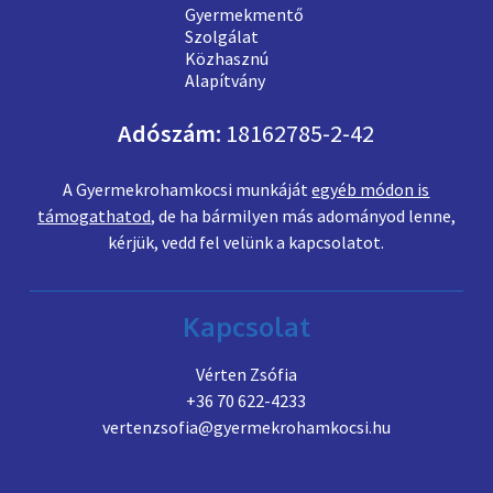
Adószám:
18162785-2-42
A Gyermekrohamkocsi munkáját
egyéb módon is
támogathatod
, de ha bármilyen más adományod lenne,
kérjük, vedd fel velünk a kapcsolatot.
Kapcsolat
Vérten Zsófia
+36 70 622-4233
vertenzsofia@gyermekrohamkocsi.hu