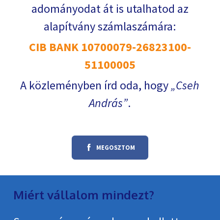
adományodat át is utalhatod az
alapítvány számlaszámára:
CIB BANK 10700079-26823100-
51100005
A közleményben írd oda, hogy
Cseh
András
.
MEGOSZTOM
Miért vállalom mindezt?