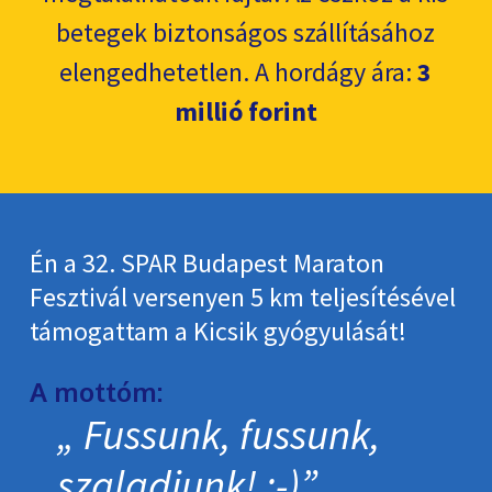
betegek biztonságos szállításához
elengedhetetlen. A hordágy ára:
3
millió forint
Én a 32. SPAR Budapest Maraton
Fesztivál versenyen 5 km teljesítésével
támogattam a Kicsik gyógyulását!
A mottóm:
Fussunk, fussunk,
szaladjunk! :-)