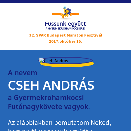
Fussunk együtt
A GYERMEKROHAMKOCSIÉRT!
32. SPAR Budapest Maraton Fesztivál
2017.október 15.
A nevem
CSEH ANDRÁS
a Gyermekrohamkocsi
Futónagykövete vagyok.
Az alábbiakban bemutatom Neked,