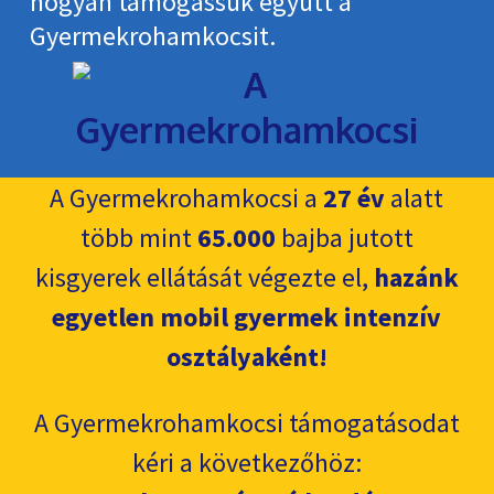
hogyan támogassuk együtt a
Gyermekroham­kocsit.
A Gyermekrohamkocsi a
27 év
alatt
több mint
65.000
bajba jutott
kisgyerek ellátását végezte el,
hazánk
egyetlen mobil gyermek intenzív
osztályaként!
A Gyermekrohamkocsi támogatásodat
kéri a következőhöz: