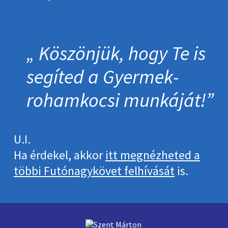
Köszönjük, hogy Te is
segíted a Gyermek­
roham­kocsi munkáját!
U.I.
Ha érdekel, akkor
itt megnézheted a
többi Futónagykövet felhívását
is.