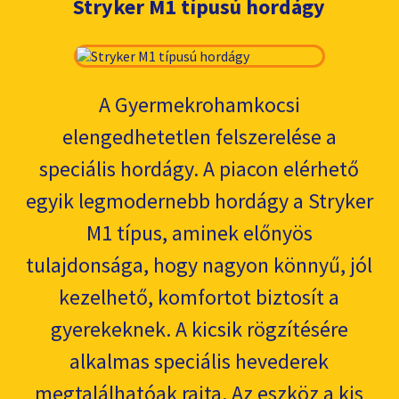
Stryker M1 típusú hordágy
A Gyermekrohamkocsi
elengedhetetlen felszerelése a
speciális hordágy. A piacon elérhető
egyik legmodernebb hordágy a Stryker
M1 típus, aminek előnyös
tulajdonsága, hogy nagyon könnyű, jól
kezelhető, komfortot biztosít a
gyerekeknek. A kicsik rögzítésére
alkalmas speciális hevederek
megtalálhatóak rajta. Az eszköz a kis