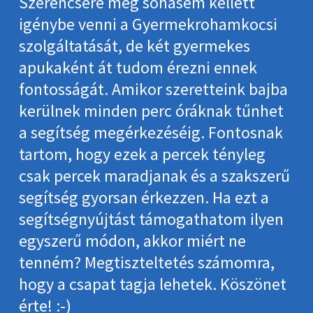
Szerencsére még sohasem kellett
igénybe venni a Gyermekrohamkocsi
szolgáltatását, de két gyermekes
apukaként át tudom érezni ennek
fontosságát. Amikor szeretteink bajba
kerülnek minden perc óráknak tűnhet
a segítség megérkezéséig. Fontosnak
tartom, hogy ezek a percek tényleg
csak percek maradjanak és a szakszerű
segítség gyorsan érkezzen. Ha ezt a
segítségnyújtást támogathatom ilyen
egyszerű módon, akkor miért ne
tenném? Megtiszteltetés számomra,
hogy a csapat tagja lehetek. Köszönet
érte! :-)