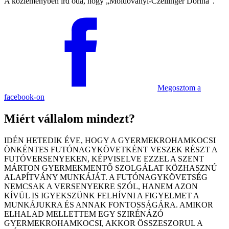
A közleményben írd oda, hogy
Moldoványi-Czeilinger Dorina
.
Megosztom
a
facebook-on
Miért vállalom mindezt?
IDÉN HETEDIK ÉVE, HOGY A GYERMEKROHAMKOCSI
ÖNKÉNTES FUTÓNAGYKÖVETKÉNT VESZEK RÉSZT A
FUTÓVERSENYEKEN, KÉPVISELVE EZZEL A SZENT
MÁRTON GYERMEKMENTŐ SZOLGÁLAT KÖZHASZNÚ
ALAPÍTVÁNY MUNKÁJÁT. A FUTÓNAGYKÖVETSÉG
NEMCSAK A VERSENYEKRE SZÓL, HANEM AZON
KÍVÜL IS IGYEKSZÜNK FELHÍVNI A FIGYELMET A
MUNKÁJUKRA ÉS ANNAK FONTOSSÁGÁRA. AMIKOR
ELHALAD MELLETTEM EGY SZIRÉNÁZÓ
GYERMEKROHAMKOCSI, AKKOR ÖSSZESZORUL A