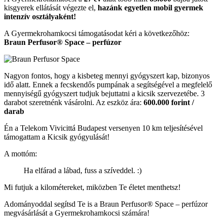
kisgyerek ellátását végezte el,
hazánk egyetlen mobil gyermek
intenzív osztályaként!
A Gyermekrohamkocsi támogatásodat kéri a következőhöz:
Braun Perfusor® Space – perfúzor
Nagyon fontos, hogy a kisbeteg mennyi gyógyszert kap, bizonyos
idő alatt. Ennek a fecskendős pumpának a segítségével a megfelelő
mennyiségű gyógyszert tudjuk bejuttatni a kicsik szervezetébe. 3
darabot szeretnénk vásárolni. Az eszköz ára:
600.000 forint /
darab
Én a Telekom Vivicittá Budapest versenyen 10 km teljesítésével
támogattam a Kicsik gyógyulását!
A mottóm:
Ha elfárad a lábad, fuss a szíveddel. :)
Mi futjuk a kilométereket, miközben Te életet menthetsz!
Adományoddal segítsd Te is a Braun Perfusor® Space – perfúzor
megvásárlását a Gyermekrohamkocsi számára!