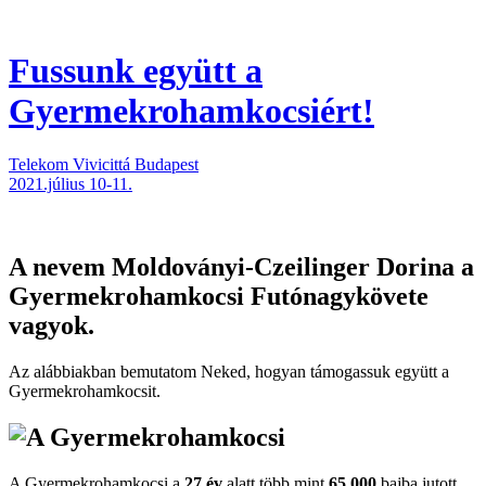
Fussunk együtt
a
Gyermekrohamkocsiért!
Telekom Vivicittá Budapest
2021.július 10-11.
A nevem
Moldoványi-Czeilinger Dorina
a
Gyermekrohamkocsi Futónagykövete
vagyok.
Az alábbiakban bemutatom Neked, hogyan támogassuk együtt a
Gyermekroham­kocsit.
A Gyermekrohamkocsi a
27 év
alatt több mint
65.000
bajba jutott