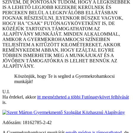
SZÍVEM, DE PONTOSAN TUDOM, HOGY A LEGKISEBBEK
IS A LEHETŐ LEGJOBB KEZEKBE KERÜLNEK ÉS
PERCEKEN BELÜL A LEGKIVÁLÓBB ELLÁTÁSBAN
FOGNAK RÉSZESÜLNI. ILYENKOR BÜSZKE VAGYOK,
HOGY HA "CSAK" FUTÓNAGYKÖVETKÉNT IS, DE
KÖZÉJÜK TARTOZVA TÁMOGATHATOM AZ
ALAPÍTVÁNY MUNKÁJÁT. MINDEN ALKALOMMAL,
AMIKOR A GYERMEKROHAMKOCSI SZÍNEIBEN
TELJESÍTEM A KITŰZÖTT KILOMÉTEREKET, AKKOR
REMÉNYKEDEM ABBAN, HOGY EZÁLTAL EGYRE
TÖBBEN ISMERHETIK MEG A MUNKÁJUKAT ÉS A
JÖVŐBEN TÁMOGATÓKRA IS LELHET BENNÜK AZ
ALAPÍTVÁNY.
Köszönjük, hogy Te is segíted a Gyermek­roham­kocsi
munkáját!
U.I.
Ha érdekel, akkor
itt megnézheted a többi Futónagykövet felhívását
is.
Adószám:
18162785-2-42
A Gyermekrohamkocsi munkáját
egyéb módon is támogathatod
, de