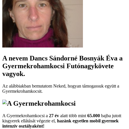
A nevem
Dancs Sándorné Bosnyák Éva
a
Gyermekrohamkocsi Futónagykövete
vagyok.
Az alábbiakban bemutatom Neked, hogyan támogassuk együtt a
Gyermekroham­kocsit.
A Gyermekrohamkocsi a
27 év
alatt több mint
65.000
bajba jutott
kisgyerek ellátását végezte el,
hazánk egyetlen mobil gyermek
intenzív osztályaként!