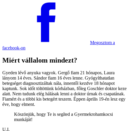
Megosztom
a
facebook-on
Miért vállalom mindezt?
Gyeden lévő anyuka vagyok. Gergő fiam 21 hónapos, Laura
lányom 14 éves. Sándor fiam 16 éves lenne. Gyógyíthatatlan
betegséget diagnosztizáltak nála, innentől kezdve 18 hónapot
kaptunk. Sok időt töltöttünk kórházban, főleg Goschler doktor keze
alatt. Nem tudunk elég hálásak lenni a doktor úrnak és csapatának.
Fiamért és a többi kis betegért teszem. Éppen április 19-én lesz egy
éve, hogy elment.
Köszönjük, hogy Te is segíted a Gyermek­roham­kocsi
munkáját!
U.I.