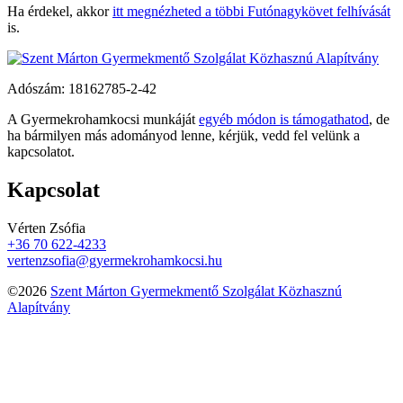
Ha érdekel, akkor
itt megnézheted a többi Futónagykövet felhívását
is.
Adószám:
18162785-2-42
A Gyermekrohamkocsi munkáját
egyéb módon is támogathatod
, de
ha bármilyen más adományod lenne, kérjük, vedd fel velünk a
kapcsolatot.
Kapcsolat
Vérten Zsófia
+36 70 622-4233
vertenzsofia@gyermekrohamkocsi.hu
©2026
Szent Márton Gyermekmentő Szolgálat Közhasznú
Alapítvány