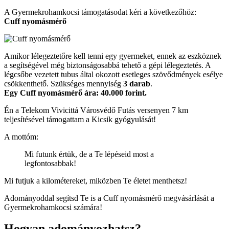
A Gyermekrohamkocsi támogatásodat kéri a következőhöz:
Cuff nyomásmérő
Amikor lélegeztetőre kell tenni egy gyermeket, ennek az eszköznek
a segítségével még biztonságosabbá tehető a gépi lélegeztetés. A
légcsőbe vezetett tubus által okozott esetleges szövődmények esélye
csökkenthető. Szükséges mennyiség
3 darab
.
Egy Cuff nyomásmérő ára: 40.000 forint.
Én a Telekom Vivicittá Városvédő Futás versenyen 7 km
teljesítésével támogattam a Kicsik gyógyulását!
A mottóm:
Mi futunk értük, de a Te lépéseid most a
legfontosabbak!
Mi futjuk a kilométereket, miközben Te életet menthetsz!
Adományoddal segítsd Te is a Cuff nyomásmérő megvásárlását a
Gyermekrohamkocsi számára!
Hogyan adományozhatsz?