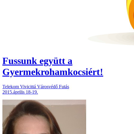
Fussunk együtt
a
Gyermekrohamkocsiért!
Telekom Vivicittá Városvédő Futás
2015.április 18-19.