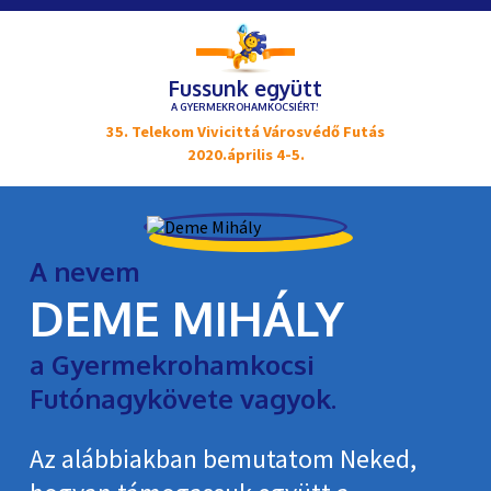
Fussunk együtt
A GYERMEKROHAMKOCSIÉRT!
35. Telekom Vivicittá Városvédő Futás
2020.április 4-5.
A nevem
DEME MIHÁLY
a Gyermekrohamkocsi
Futónagykövete vagyok.
Az alábbiakban bemutatom Neked,