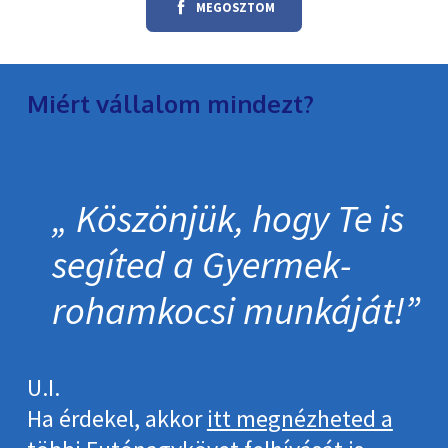
MEGOSZTOM
Miért vállalom mindezt?
Köszönjük, hogy Te is
segíted a Gyermek­
roham­kocsi munkáját!
U.I.
Ha érdekel, akkor
itt megnézheted a