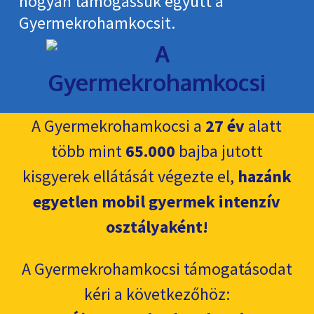
hogyan támogassuk együtt a
Gyermekroham­kocsit.
A Gyermekrohamkocsi a
27 év
alatt
több mint
65.000
bajba jutott
kisgyerek ellátását végezte el,
hazánk
egyetlen mobil gyermek intenzív
osztályaként!
A Gyermekrohamkocsi támogatásodat
kéri a következőhöz: