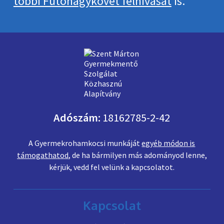
többi Futónagykövet felhívását
is.
Adószám:
18162785-2-42
A Gyermekrohamkocsi munkáját
egyéb módon is
támogathatod
, de ha bármilyen más adományod lenne,
kérjük, vedd fel velünk a kapcsolatot.
Kapcsolat