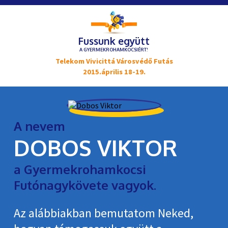
Fussunk együtt
A GYERMEKROHAMKOCSIÉRT!
Telekom Vivicittá Városvédő Futás
2015.április 18-19.
A nevem
DOBOS VIKTOR
a Gyermekrohamkocsi
Futónagykövete vagyok.
Az alábbiakban bemutatom Neked,