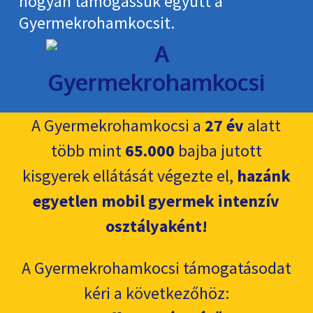
hogyan támogassuk együtt a
Gyermekroham­kocsit.
A Gyermekrohamkocsi a
27 év
alatt
több mint
65.000
bajba jutott
kisgyerek ellátását végezte el,
hazánk
egyetlen mobil gyermek intenzív
osztályaként!
A Gyermekrohamkocsi támogatásodat
kéri a következőhöz: