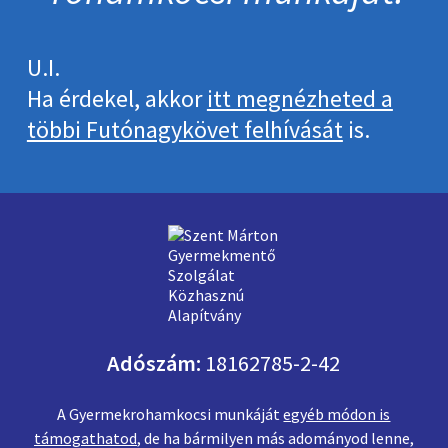
U.I.
Ha érdekel, akkor
itt megnézheted a
többi Futónagykövet felhívását
is.
Adószám:
18162785-2-42
A Gyermekrohamkocsi munkáját
egyéb módon is
támogathatod
, de ha bármilyen más adományod lenne,