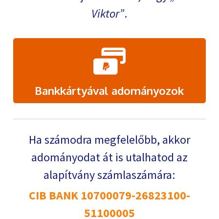
Viktor
.
Bankkártyával adományozok
Ha számodra megfelelőbb, akkor
adományodat át is utalhatod az
alapítvány számlaszámára:
CIB BANK 10700079-26823100-
51100005