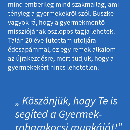
mind emberileg mind szakmailag, ami
tényleg a gyermekekről szól. Büszke
vagyok rá, hogy a gyermekmentő
missziójának oszlopos tagja lehetek.
Talán 20 éve futottam utoljára
édesapámmal, ez egy remek alkalom
az újrakezdésre, mert tudjuk, hogy a
gyermekekért nincs lehetetlen!
Köszönjük, hogy Te is
segíted a Gyermek­
roham­kocsi munkáját!