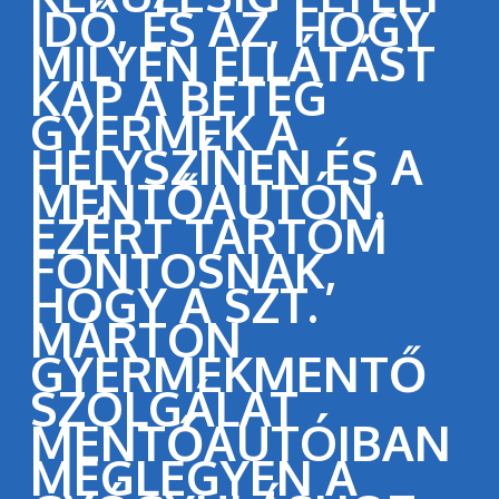
IDŐ, ÉS AZ, HOGY
MILYEN ELLÁTÁST
KAP A BETEG
GYERMEK A
HELYSZÍNEN ÉS A
MENTŐAUTÓN.
EZÉRT TARTOM
FONTOSNAK,
HOGY A SZT.
MÁRTON
GYERMEKMENTŐ
SZOLGÁLAT
MENTŐAUTÓIBAN
MEGLEGYEN A