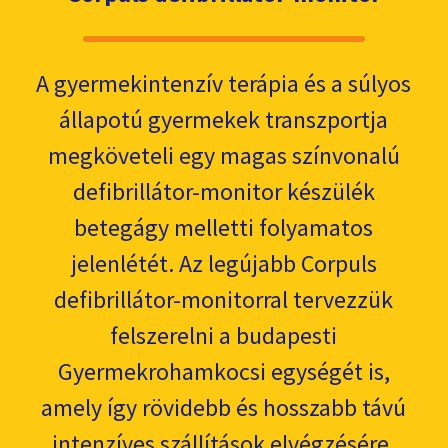
A gyermekintenzív terápia és a súlyos
állapotú gyermekek transzportja
megköveteli egy magas színvonalú
defibrillátor-monitor készülék
betegágy melletti folyamatos
jelenlétét. Az legújabb Corpuls
defibrillátor-monitorral tervezzük
felszerelni a budapesti
Gyermekrohamkocsi egységét is,
amely így rövidebb és hosszabb távú
intenzíves szállítások elvégzésére,