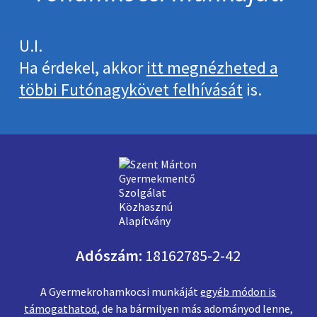
U.I.
Ha érdekel, akkor
itt megnézheted a
többi Futónagykövet felhívását
is.
Adószám:
18162785-2-42
A Gyermekrohamkocsi munkáját
egyéb módon is
támogathatod
, de ha bármilyen más adományod lenne,