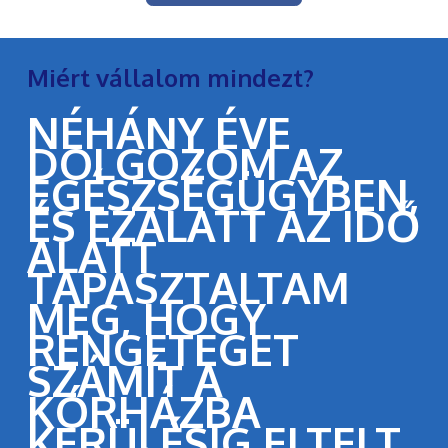
Miért vállalom mindezt?
NÉHÁNY ÉVE
DOLGOZOM AZ
EGÉSZSÉGÜGYBEN,
ÉS EZALATT AZ IDŐ
ALATT
TAPASZTALTAM
MEG, HOGY
RENGETEGET
SZÁMÍT A
KÓRHÁZBA
KERÜLÉSIG ELTELT