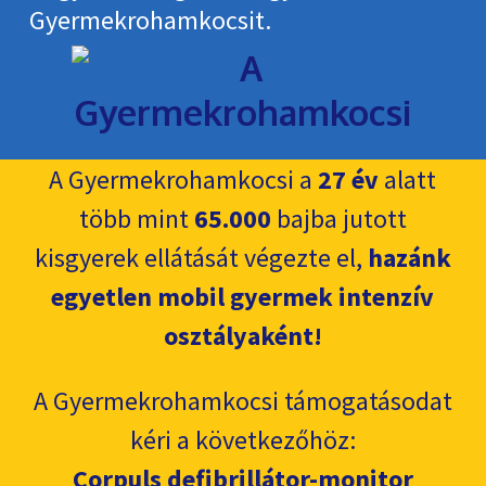
Gyermekroham­kocsit.
A Gyermekrohamkocsi a
27 év
alatt
több mint
65.000
bajba jutott
kisgyerek ellátását végezte el,
hazánk
egyetlen mobil gyermek intenzív
osztályaként!
A Gyermekrohamkocsi támogatásodat
kéri a következőhöz:
Corpuls defibrillátor-monitor