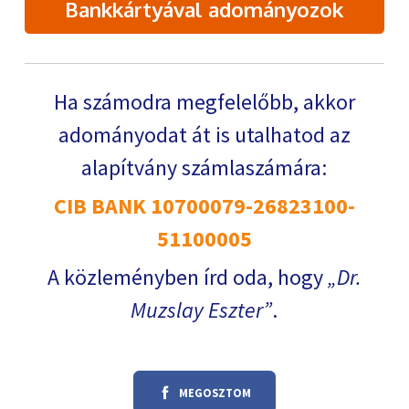
Bankkártyával adományozok
Ha számodra megfelelőbb, akkor
adományodat át is utalhatod az
alapítvány számlaszámára:
CIB BANK 10700079-26823100-
51100005
A közleményben írd oda, hogy
Dr.
Muzslay Eszter
.
MEGOSZTOM