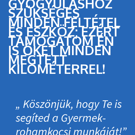
GYÓGYULÁSHOZ
SZÜKSÉGES
MINDEN FELTÉTEL
ÉS ESZKÖZ; EZÉRT
TÁMOGATOM ÉN
IS ŐKET MINDEN
MEGTETT
KILOMÉTERREL!
Köszönjük, hogy Te is
segíted a Gyermek­
roham­kocsi munkáját!