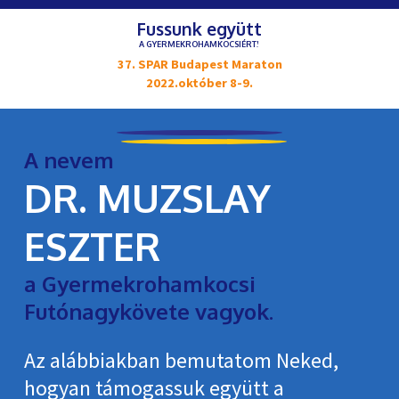
Fussunk együtt
A GYERMEKROHAMKOCSIÉRT!
37. SPAR Budapest Maraton
2022.október 8-9.
A nevem
DR. MUZSLAY
ESZTER
a Gyermekrohamkocsi
Futónagykövete vagyok.
Az alábbiakban bemutatom Neked,
hogyan támogassuk együtt a