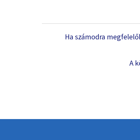
Ha számodra megfelelőb
A k