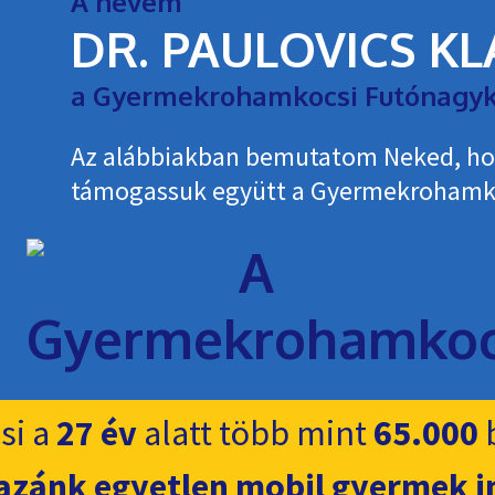
A nevem
DR. PAULOVICS K
a Gyermekrohamkocsi Futónagyk
Az alábbiakban bemutatom Neked, h
támogassuk együtt a Gyermekroham­k
si a
27 év
alatt több mint
65.000
b
azánk egyetlen mobil gyermek i