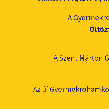
A Gyermekro
Öltöz
A Szent Márton 
Az új Gyermekrohamkocsi