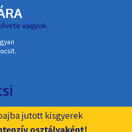
LÁRA
övete vagyok.
ogyan
ocsit.
ajba jutott kisgyerek
ntenzív osztályaként!