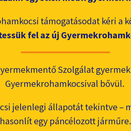
hamkocsi támogatásodat kéri a k
tessük fel az új Gyermekrohamk
Gyermekmentő Szolgálat gyermekm
Gyermekrohamkocsival bővül.
 jelenlegi állapotát tekintve – 
hasonlít egy páncélozott járműre