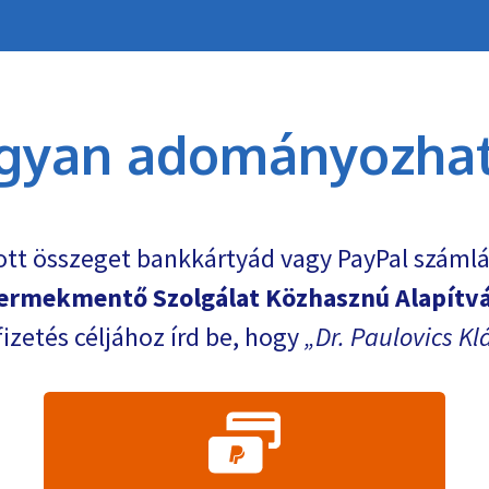
gyan adományozhat
ott összeget bankkártyád vagy PayPal számlá
ermekmentő Szolgálat Közhasznú Alapítv
fizetés céljához írd be, hogy
Dr. Paulovics Kl