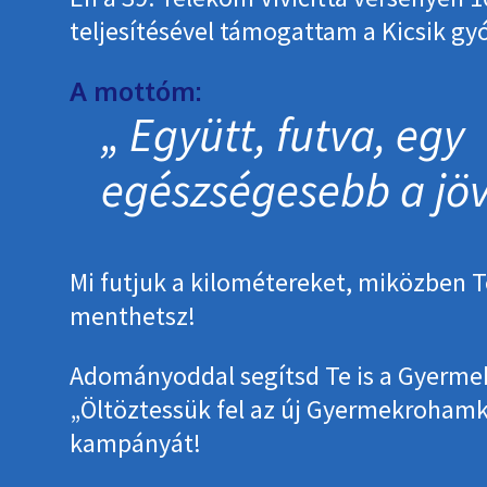
teljesítésével támogattam a Kicsik gy
A mottóm:
Együtt, futva, egy
egészségesebb a jöv
Mi futjuk a kilométereket, miközben T
menthetsz!
Adományoddal segítsd Te is a Gyerm
„Öltöztessük fel az új Gyermekrohamk
kampányát!