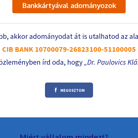
Bankkártyával adományozok
b, akkor adományodat át is utalhatod az al
CIB BANK 10700079-26823100-51100005
özleményben írd oda, hogy
Dr. Paulovics Klá
MEGOSZTOM
Miért vállalom mindezt?