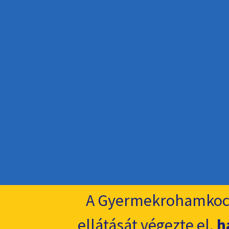
A Gyermekrohamkoc
ellátását végezte el,
h