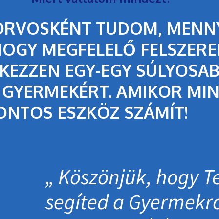
RVOSKÉNT TUDOM, MENN
HOGY MEGFELELŐ FELSZERE
KEZZEN EGY-EGY SÚLYOSA
 GYERMEKÉRT. AMIKOR MIN
ONTOS ESZKÖZ SZÁMÍT!
Köszönjük, hogy Te
segíted a Gyermek­