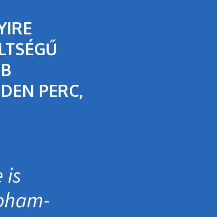
YIRE
LTSÉGŰ
BB
DEN PERC,
 is
roham­