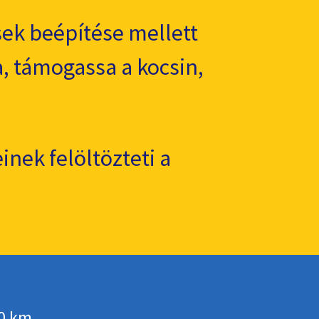
sek beépítése mellett
a, támogassa a kocsin,
nek felöltözteti a
10 km