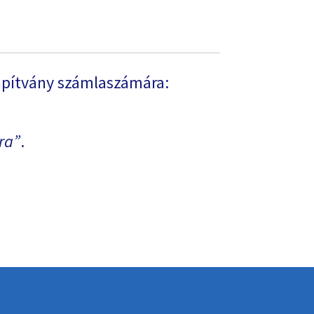
apítvány számlaszámára:
ra
.