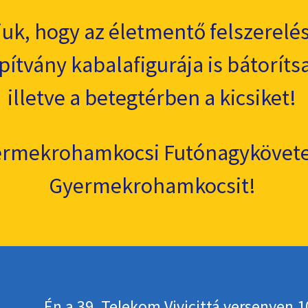
juk, hogy az életmentő felszerelé
ítvány kabalafigurája is bátoríts
illetve a betegtérben a kicsiket!
yermekrohamkocsi Futónagykövetei
Gyermekrohamkocsit!
Én a 39. Telekom Vivicittá versenyen 