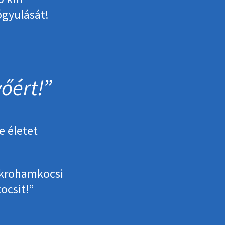
ógyulását!
őért!
e életet
ekrohamkocsi
ocsit!”