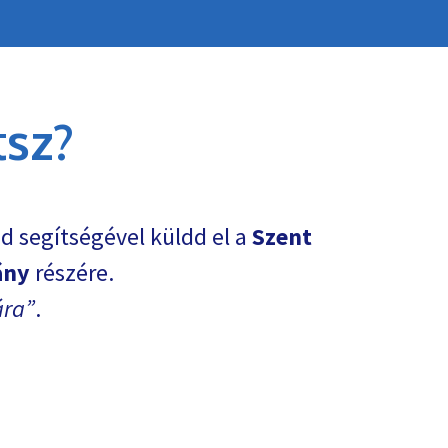
sz?
d segítségével küldd el a
Szent
ány
részére.
ára
.