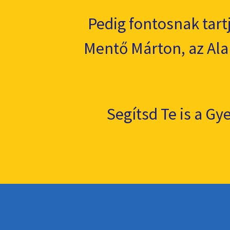
Pedig fontosnak tart
Mentő Márton, az Alap
Segítsd Te is a G