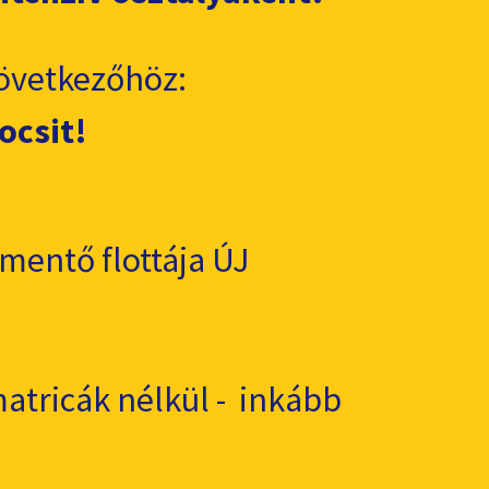
övetkezőhöz:
ocsit!
entő flottája ÚJ
matricák nélkül - inkább
.