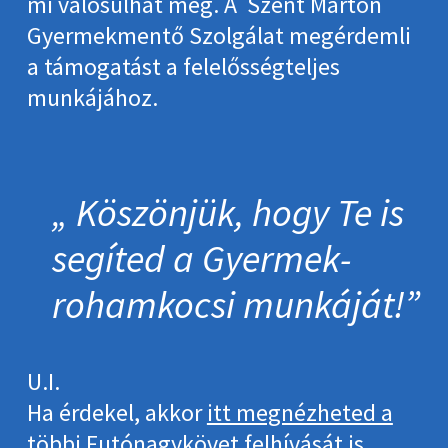
mi valósulhat meg. A Szent Márton
Gyermekmentő Szolgálat megérdemli
a támogatást a felelősségteljes
munkájához.
Köszönjük, hogy Te is
segíted a Gyermek­
roham­kocsi munkáját!
U.I.
Ha érdekel, akkor
itt megnézheted a
többi Futónagykövet felhívását
is.