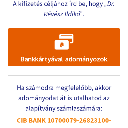
A kifizetés céljához írd be, hogy
Dr.
Révész Ildikó
.
Bankkártyával adományozok
Ha számodra megfelelőbb, akkor
adományodat át is utalhatod az
alapítvány számlaszámára:
CIB BANK 10700079-26823100-