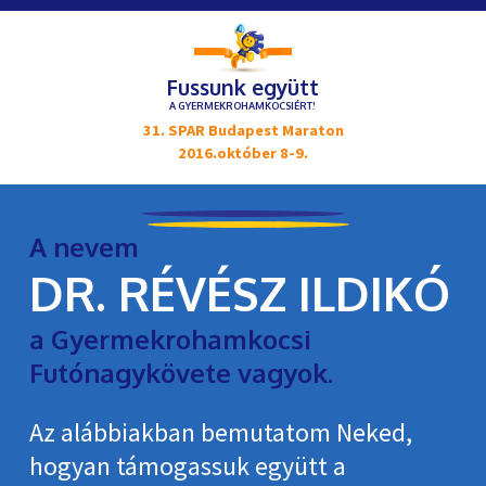
Fussunk együtt
A GYERMEKROHAMKOCSIÉRT!
31. SPAR Budapest Maraton
2016.október 8-9.
A nevem
DR. RÉVÉSZ ILDIKÓ
a Gyermekrohamkocsi
Futónagykövete vagyok.
Az alábbiakban bemutatom Neked,
hogyan támogassuk együtt a