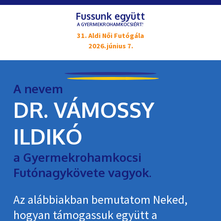
Fussunk együtt
A GYERMEKROHAMKOCSIÉRT!
31. Aldi Női Futógála
2026.június 7.
A nevem
DR. VÁMOSSY
ILDIKÓ
a Gyermekrohamkocsi
Futónagykövete vagyok.
Az alábbiakban bemutatom Neked,
hogyan támogassuk együtt a