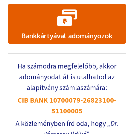
Bankkártyával adományozok
Ha számodra megfelelőbb, akkor
adományodat át is utalhatod az
alapítvány számlaszámára:
CIB BANK 10700079-26823100-
51100005
A közleményben írd oda, hogy
Dr.