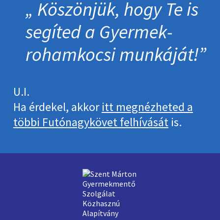
Köszönjük, hogy Te is
segíted a Gyermek­
roham­kocsi munkáját!
U.I.
Ha érdekel, akkor
itt megnézheted a
többi Futónagykövet felhívását
is.