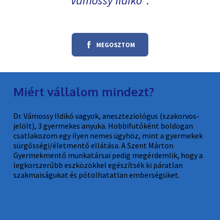
Vámossy Ildikó
.
MEGOSZTOM
Miért vállalom mindezt?
Dr. Vámossy Ildikó vagyok, aneszteziológus (szakorvos-
jelölt), 3 gyermekes anyuka. Hobbifutóként boldogan
csatlakozom egy ilyen nemes ügyhöz, mint a gyermekek
sürgősségi/életmentő ellátása. A Szent Márton
Gyermekmentő munkatársai pedig megérdemlik, hogy a
legkorszerűbb eszközökkel egészítsék ki páratlan
szakmaiságukat és pótolhatatlan emberségüket.