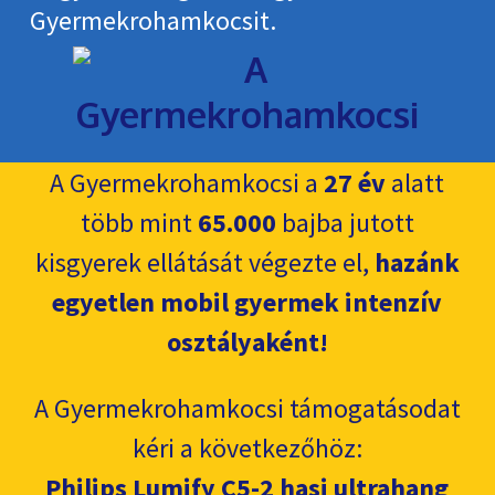
Gyermekroham­kocsit.
A Gyermekrohamkocsi a
27 év
alatt
több mint
65.000
bajba jutott
kisgyerek ellátását végezte el,
hazánk
egyetlen mobil gyermek intenzív
osztályaként!
A Gyermekrohamkocsi támogatásodat
kéri a következőhöz:
Philips Lumify C5-2 hasi ultrahang