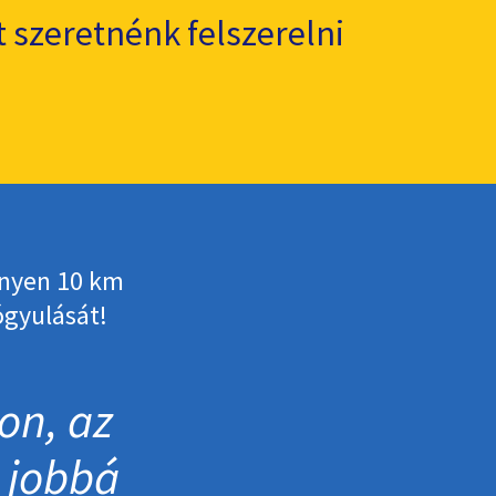
 szeretnénk felszerelni
enyen 10 km
ógyulását!
on, az
, jobbá