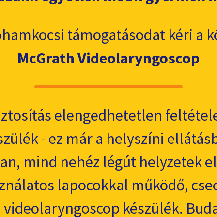
hamkocsi támogatásodat kéri a k
McGrath Videolaryngoscop
ztosítás elengedhetetlen feltétel
ülék - ez már a helyszíni ellátásb
ban, mind nehéz légút helyzetek e
sználatos lapocokkal működő, cse
videolaryngoscop készülék. Buda