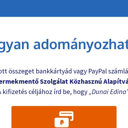
gyan adományozhat
ott összeget bankkártyád vagy PayPal számlá
ermekmentő Szolgálat Közhasznú Alapítv
A kifizetés céljához írd be, hogy
Dunai Edina