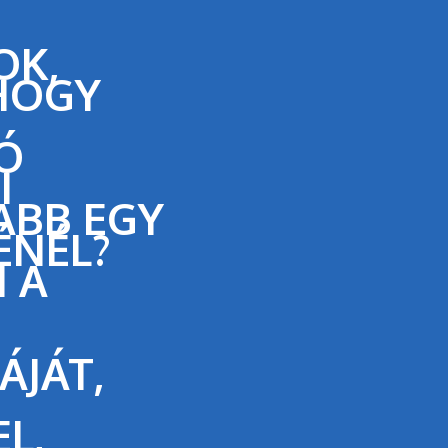
OK,
HOGY
Ó
I
ABB EGY
ÉNÉL?
 A
ÁJÁT,
L,