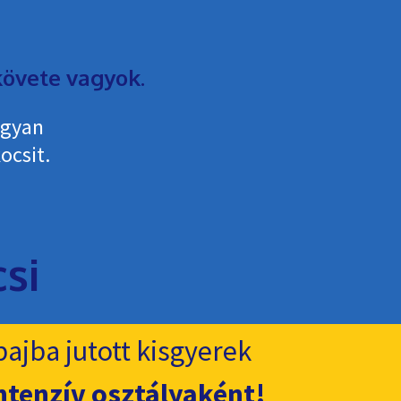
övete vagyok.
ogyan
ocsit.
ajba jutott kisgyerek
ntenzív osztályaként!