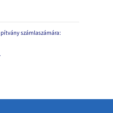
apítvány számlaszámára:
.