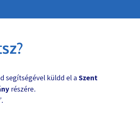
sz?
d segítségével küldd el a
Szent
ány
részére.
.