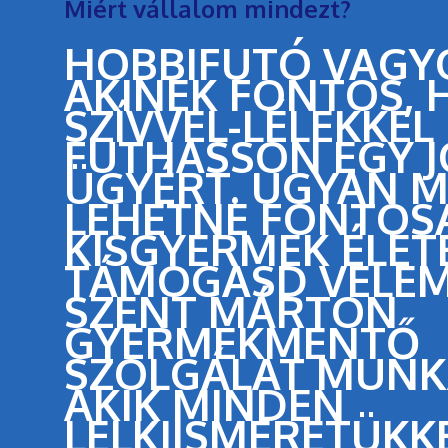
Miért vállalom mindezt?
HOBBIFUTÓ VAGY
AKINEK FONTOS, 
SZÍVVEL-LÉLEKKEL
FUTHASSON EGY J
ÜGYÉRT. UGYAN M
LEHETNE FONTOS
KISGYERMEK ÉLET
TÁMOGASD VELEM
SZENT MÁRTON
GYERMEKMENTŐ
SZOLGÁLAT MUNK
AKIK MINDEN
LELKIISMERETÜKKE