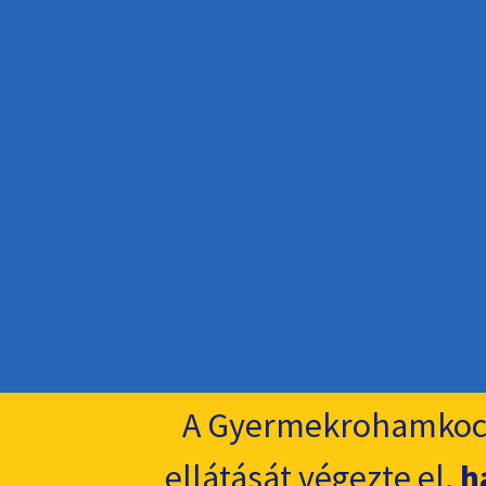
A Gyermekrohamkoc
ellátását végezte el,
h