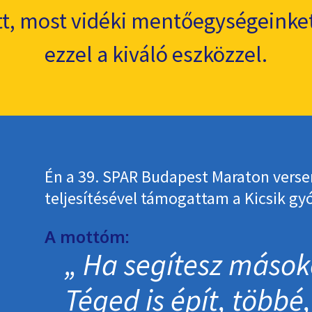
t, most vidéki mentőegységeinket
ezzel a kiváló eszközzel.
Én a 39. SPAR Budapest Maraton vers
teljesítésével támogattam a Kicsik gy
A mottóm:
Ha segítesz mások
Téged is épít, többé