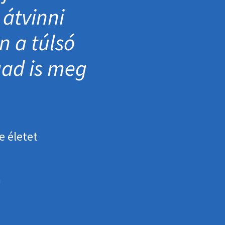
 átvinni
n a túlsó
gad is meg
e életet
h