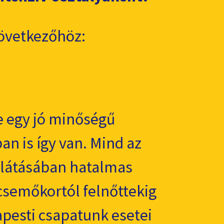
övetkezőhöz:
e egy jó minőségű
an is így van. Mind az
llátásában hatalmas
csemőkortól felnőttekig
pesti csapatunk esetei