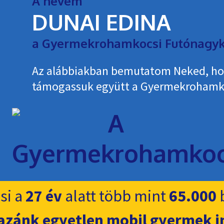
A nevem
DUNAI EDINA
a Gyermekrohamkocsi Futónagyk
Az alábbiakban bemutatom Neked, h
támogassuk együtt a Gyermekroham­k
si a
27 év
alatt több mint
65.000
b
azánk egyetlen mobil gyermek i