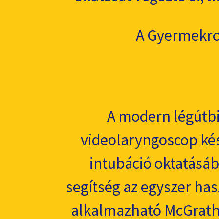
A Gyermekro
A modern légútbi
videolaryngoscop kész
intubáció oktatásá
segítség az egyszer ha
alkalmazható McGrath 