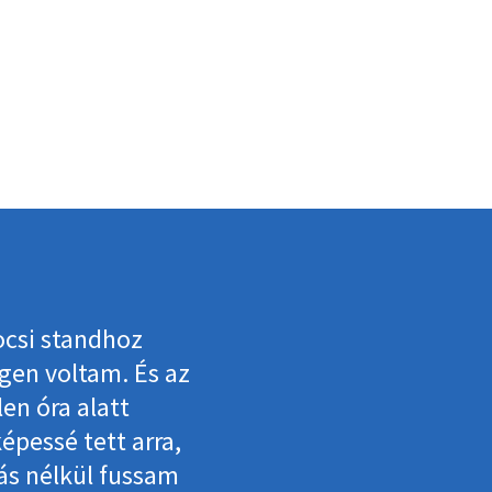
csi standhoz
egen voltam. És az
len óra alatt
pessé tett arra,
tás nélkül fussam