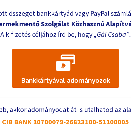
ott összeget bankkártyád vagy PayPal számlá
ermekmentő Szolgálat Közhasznú Alapítv
A kifizetés céljához írd be, hogy
Gál Csaba
.
Bankkártyával adományozok
b, akkor adományodat át is utalhatod az al
CIB BANK 10700079-26823100-51100005