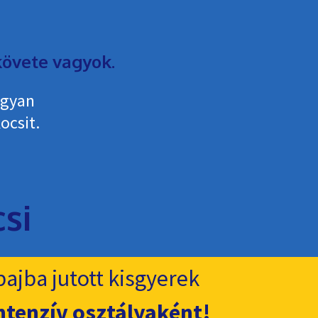
övete vagyok.
ogyan
ocsit.
ajba jutott kisgyerek
ntenzív osztályaként!