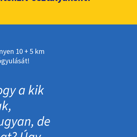
nyen 10 + 5 km
ógyulását!
gy a kik
ak,
ugyan, de
mat? Úgy