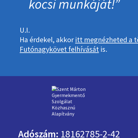
kocsi munkáját!
U.I.
Ha érdekel, akkor
itt megnézheted a t
Futónagykövet felhívását
is.
Adószám:
18162785-2-42