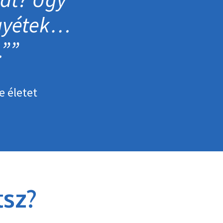
egyétek…
…”
e életet
sz?