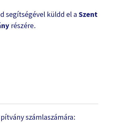
d segítségével küldd el a
Szent
ány
részére.
apítvány számlaszámára: