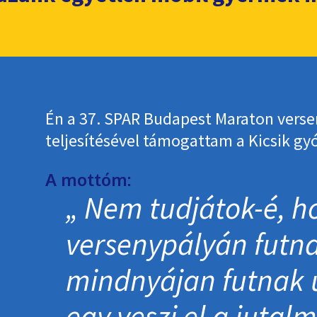
Én a 37. SPAR Budapest Maraton verse
teljesítésével támogattam a Kicsik gy
A mottóm:
Nem tudjátok-é, ho
versenypályán futn
mindnyájan futnak 
egy veszi el a jutal