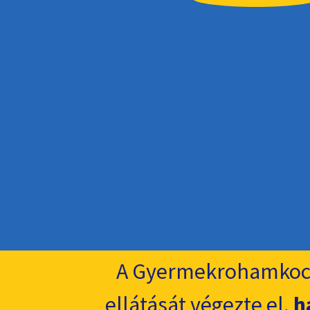
A Gyermekrohamkoc
ellátását végezte el,
h