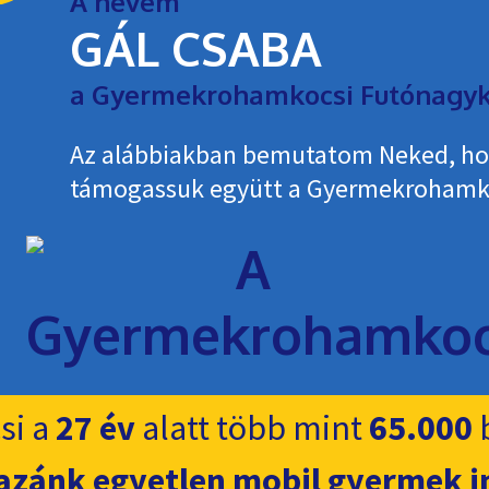
A nevem
GÁL CSABA
a Gyermekrohamkocsi Futónagyk
Az alábbiakban bemutatom Neked, h
támogassuk együtt a Gyermekroham­k
si a
27 év
alatt több mint
65.000
b
azánk egyetlen mobil gyermek i