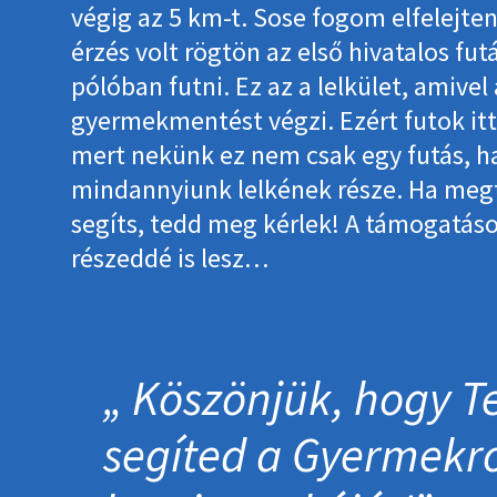
végig az 5 km-t. Sose fogom elfelejten
érzés volt rögtön az első hivatalos fut
pólóban futni. Ez az a lelkület, amivel
gyermekmentést végzi. Ezért futok itt,
mert nekünk ez nem csak egy futás, 
mindannyiunk lelkének része. Ha meg
segíts, tedd meg kérlek! A támogatáso
részeddé is lesz…
Köszönjük, hogy Te
segíted a Gyermek­