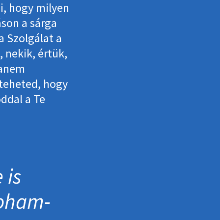
i, hogy milyen
áson a sárga
 a Szolgálat a
 nekik, értük,
hanem
teheted, hogy
ddal a Te
 is
roham­