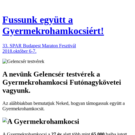
Fussunk együtt
a
Gyermekrohamkocsiért!
33. SPAR Budapest Maraton Fesztivál
2018.október 6-7.
A nevünk
Gelencsér testvérek
a
Gyermekrohamkocsi Futónagykövetei
vagyunk.
Az alábbiakban bemutatjuk Neked, hogyan támogassuk együtt a
Gyermekroham­kocsit.
A Gyermekrohamkocsi a
27 év
alatt több mint
65.000
bajba jutott