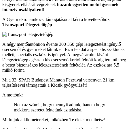
kisgyerek ellátását végezte el,
hazánk egyetlen mobil gyermek
intenzív osztályaként!
A Gyermekrohamkocsi támogatásodat kéri a következőhöz:
Transzport lélegeztetőgép
A négy mentőautónkon évente 300-350 gépi lélegeztetést igénylő
csecsemőt és gyermeket látunk el. Ez a feladat a speciális szaktudás
mellett, speciális eszközt is igényel. A megvásárolni kívánt
lélegeztetőgép egészen kis csecsemő kortól felnőtt korig teremti meg
a beteg biztonságos lélegeztetésének feltételét. Az eszköz ára 5,5
millió forint.
Mi a 33. SPAR Budapest Maraton Fesztivál versenyen 21 km
teljesítésével támogattuk a Kicsik gyógyulását!
A mottónk:
Nem az számít, hogy mennyit adunk, hanem hogy
mekkora szeretet fektetünk az adásba.
Mi futjuk a kilométereket, miközben Te életet menthetsz!