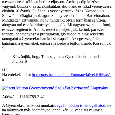
messzebbre és több emberhez eljusson. Amire pedig közösen
vagyunk büszkék, az az akrobatikus showtánc és fitkid verenyzéssel
eltöltött 10 évünk. Duóban is versenyeztünk, és az Akrobatikus
Showtánc Világbaajnokságon 3. helyezést értünk el Barcelonában.
Mindketten azt valljuk, hogy mindenki olyan formában segítsen,
ahogyan tud és a körülmények engedik. Mi nagyon szeretünk futni,
és ezzel segíteni is. A futás részét mi teljesítjük, kérünk pár ezer
forinttal adományozz a profilunkon, így tudod rajtunk rekesztül
támogatni a Gyermekrohamkocsi csapatát. Az egészség értéke
hatalmas, a gyermekek egészsége pedig a legfontosabb. Köszönjük.
:)
Köszönjük, hogy Te is segíted a Gyermek­roham­kocsi
munkáját!
U.I.
Ha érdekel, akkor
itt megnézheted a többi Futónagykövet felhívását
is.
Adószám:
18162785-2-42
A Gyermekrohamkocsi munkáját
egyéb módon is támogathatod
, de
ha bármilyen más adományod lenne, kérjük, vedd fel velünk a
kapcsolatot.