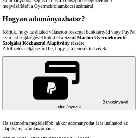
Adományoddal segítsd Te is a Transzport lélegeztetőgép
megvásárlását a Gyermekrohamkocsi számára!
Hogyan adományozhatsz?
Kérjük, hogy az általad választott összeget bankkártyád vagy PayPal
számlád segítségével küldd el a
Szent Márton Gyermekmentő
Szolgálat Közhasznú Alapítvány
részére.
A kifizetés céljához írd be, hogy
Gelencsér testvérek
.
Bankkártyával
adományozok
Ha számodra megfelelőbb, akkor adományodat át is utalhatod az
alapítvány számlaszámára: