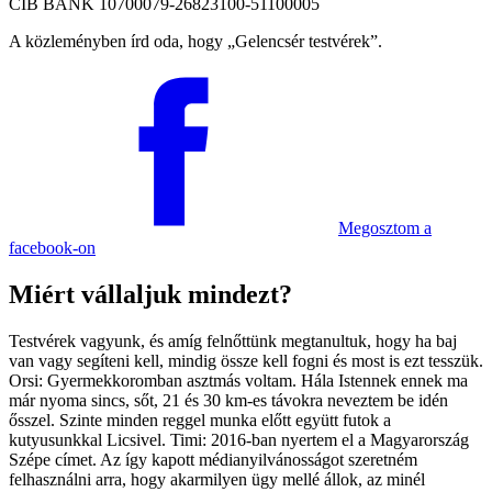
CIB BANK 10700079-26823100-51100005
A közleményben írd oda, hogy
Gelencsér testvérek
.
Megosztom
a
facebook-on
Miért vállaljuk mindezt?
Testvérek vagyunk, és amíg felnőttünk megtanultuk, hogy ha baj
van vagy segíteni kell, mindig össze kell fogni és most is ezt tesszük.
Orsi: Gyermekkoromban asztmás voltam. Hála Istennek ennek ma
már nyoma sincs, sőt, 21 és 30 km-es távokra neveztem be idén
ősszel. Szinte minden reggel munka előtt együtt futok a
kutyusunkkal Licsivel. Timi: 2016-ban nyertem el a Magyarország
Szépe címet. Az így kapott médianyilvánosságot szeretném
felhasználni arra, hogy akarmilyen ügy mellé állok, az minél