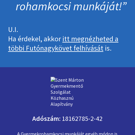
roham­kocsi munkáját!
U.I.
Ha érdekel, akkor
itt megnézheted a
többi Futónagykövet felhívását
is.
Adószám:
18162785-2-42
A Gyermekrohamkocsi munkáját
egyéb módon is