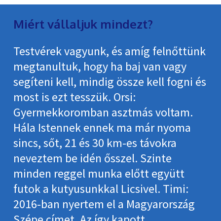
Miért vállaljuk mindezt?
Testvérek vagyunk, és amíg felnőttünk
megtanultuk, hogy ha baj van vagy
segíteni kell, mindig össze kell fogni és
most is ezt tesszük. Orsi:
Gyermekkoromban asztmás voltam.
Hála Istennek ennek ma már nyoma
sincs, sőt, 21 és 30 km-es távokra
neveztem be idén ősszel. Szinte
minden reggel munka előtt együtt
futok a kutyusunkkal Licsivel. Timi:
2016-ban nyertem el a Magyarország
Szépe címet. Az így kapott