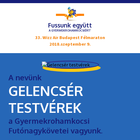
Fussunk együtt
A GYERMEKROHAMKOCSIÉRT!
33. Wizz Air Budapest Félmaraton
2018.szeptember 9.
A nevünk
GELENCSÉR
TESTVÉREK
a Gyermekrohamkocsi
Futónagykövetei vagyunk.