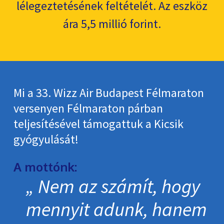
lélegeztetésének feltételét. Az eszköz
ára 5,5 millió forint.
Mi a 33. Wizz Air Budapest Félmaraton
versenyen Félmaraton párban
teljesítésével támogattuk a Kicsik
gyógyulását!
A mottónk:
Nem az számít, hogy
mennyit adunk, hanem