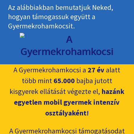
Az alábbiakban bemutatjuk Neked,
hogyan támogassuk együtt a
Gyermekroham­kocsit.
A Gyermekrohamkocsi a
27 év
alatt
több mint
65.000
bajba jutott
kisgyerek ellátását végezte el,
hazánk
egyetlen mobil gyermek intenzív
osztályaként!
A Gyermekrohamkocsi támogatásodat