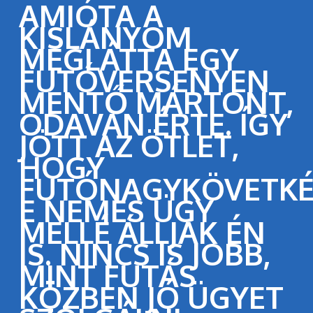
AMIÓTA A
KISLÁNYOM
MEGLÁTTA EGY
FUTÓVERSENYEN
MENTŐ MÁRTONT,
ODAVAN ÉRTE. ÍGY
JÖTT AZ ÖTLET,
HOGY
FUTÓNAGYKÖVETK
E NEMES ÜGY
MELLÉ ÁLLJAK ÉN
IS. NINCS IS JOBB,
MINT FUTÁS
KÖZBEN JÓ ÜGYET