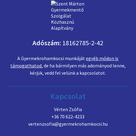
Adószám:
18162785-2-42
A Gyermekrohamkocsi munkáját
egyéb módon is
támogathatod
, de ha bármilyen más adományod lenne,
kérjük, vedd fel velünk a kapcsolatot.
Kapcsolat
Vérten Zsófia
+36 70 622-4233
vertenzsofia@gyermekrohamkocsi.hu