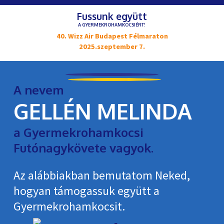
Fussunk együtt
A GYERMEKROHAMKOCSIÉRT!
40. Wizz Air Budapest Félmaraton
2025.szeptember 7.
A nevem
GELLÉN MELINDA
a Gyermekrohamkocsi
Futónagykövete vagyok.
Az alábbiakban bemutatom Neked,
hogyan támogassuk együtt a
Gyermekroham­kocsit.