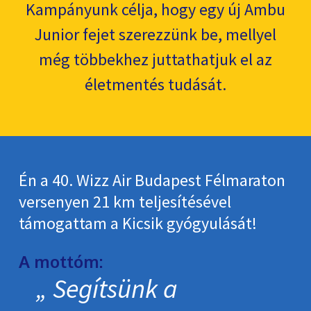
Kampányunk célja, hogy egy új Ambu
Junior fejet szerezzünk be, mellyel
még többekhez juttathatjuk el az
életmentés tudását.
Én a 40. Wizz Air Budapest Félmaraton
versenyen 21 km teljesítésével
támogattam a Kicsik gyógyulását!
A mottóm:
Segítsünk a