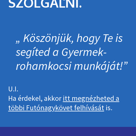
SZOLGÁLNI.
Köszönjük, hogy Te is
segíted a Gyermek­
roham­kocsi munkáját!
U.I.
Ha érdekel, akkor
itt megnézheted a
többi Futónagykövet felhívását
is.