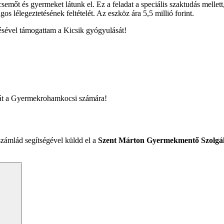
mőt és gyermeket látunk el. Ez a feladat a speciális szaktudás mellett,
os lélegeztetésének feltételét. Az eszköz ára 5,5 millió forint.
ésével támogattam a Kicsik gyógyulását!
sát a Gyermekrohamkocsi számára!
számlád segítségével küldd el a
Szent Márton Gyermekmentő Szolgál