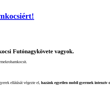
kocsiért!
csi Futónagykövete vagyok.
mekroham­kocsit.
gyerek ellátását végezte el,
hazánk egyetlen mobil gyermek intenzív o