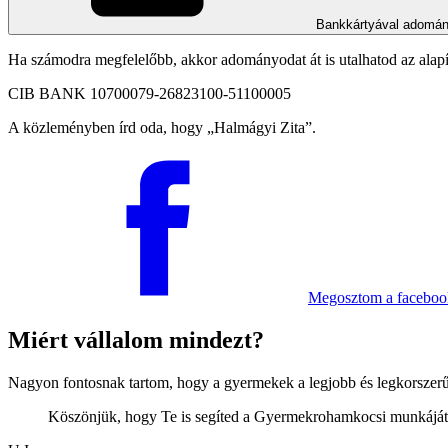
Bankkártyával adomá
Ha számodra megfelelőbb, akkor adományodat át is utalhatod az alap
CIB BANK 10700079-26823100-51100005
A közleményben írd oda, hogy
Halmágyi Zita
.
Megosztom
a facebo
Miért vállalom mindezt?
Nagyon fontosnak tartom, hogy a gyermekek a legjobb és legkorszerűbb
Köszönjük, hogy Te is segíted a Gyermek­roham­kocsi munkáját