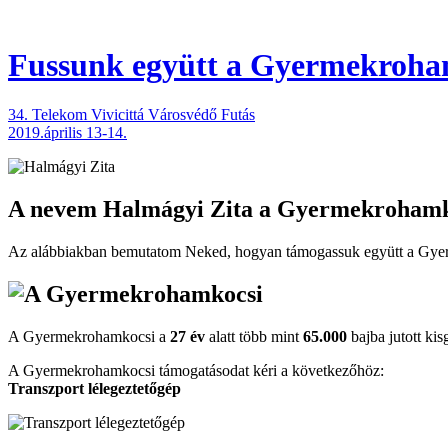
Fussunk együtt
a Gyermekroham
34. Telekom Vivicittá Városvédő Futás
2019.április 13-14.
A nevem
Halmágyi Zita
a Gyermekrohamko
Az alábbiakban bemutatom Neked, hogyan támogassuk együtt a Gyer
A Gyermekrohamkocsi a
27 év
alatt több mint
65.000
bajba jutott kis
A Gyermekrohamkocsi támogatásodat kéri a következőhöz:
Transzport lélegeztetőgép