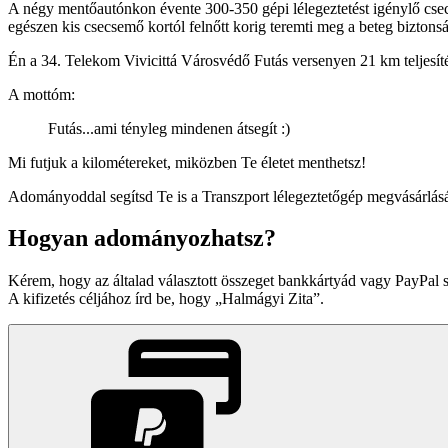
A négy mentőautónkon évente 300-350 gépi lélegeztetést igénylő csecse
egészen kis csecsemő kortól felnőtt korig teremti meg a beteg biztonság
Én a 34. Telekom Vivicittá Városvédő Futás versenyen 21 km teljesít
A mottóm:
Futás...ami tényleg mindenen átsegít :)
Mi futjuk a kilométereket, miközben Te életet menthetsz!
Adományoddal segítsd Te is a Transzport lélegeztetőgép megvásárlá
Hogyan adományozhatsz?
Kérem, hogy az általad választott összeget bankkártyád vagy PayPal 
A kifizetés céljához írd be, hogy
Halmágyi Zita
.