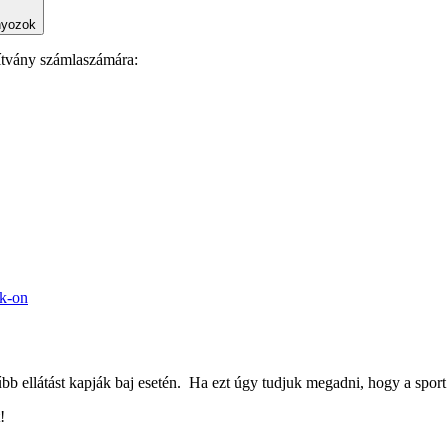
nyozok
ítvány számlaszámára:
ok-on
 ellátást kapják baj esetén. Ha ezt úgy tudjuk megadni, hogy a sport s
!