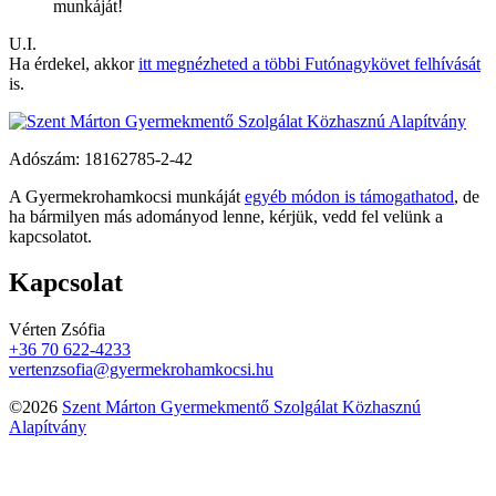
munkáját!
U.I.
Ha érdekel, akkor
itt megnézheted a többi Futónagykövet felhívását
is.
Adószám:
18162785-2-42
A Gyermekrohamkocsi munkáját
egyéb módon is támogathatod
, de
ha bármilyen más adományod lenne, kérjük, vedd fel velünk a
kapcsolatot.
Kapcsolat
Vérten Zsófia
+36 70 622-4233
vertenzsofia@gyermekrohamkocsi.hu
©2026
Szent Márton Gyermekmentő Szolgálat Közhasznú
Alapítvány