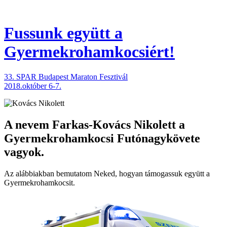
Fussunk együtt
a
Gyermekrohamkocsiért!
33. SPAR Budapest Maraton Fesztivál
2018.október 6-7.
A nevem
Farkas-Kovács Nikolett
a
Gyermekrohamkocsi Futónagykövete
vagyok.
Az alábbiakban bemutatom Neked, hogyan támogassuk együtt a
Gyermekroham­kocsit.