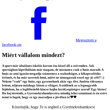
Megosztom
a
facebook-on
Miért vállalom mindezt?
A sport már àltalános iskolás korom óta közel áll a szívemhez. Sok
sportágban kipróbáltam már magam, de mostanra csak a futás maradt. A
futás az ami igazán megadja számomra a szabadságot, a kikapcsolódás
örömét, és ha már szeretek futni, miért ne tàmogassak ezzel egy jó célt?! :)
Nekem “csak” egy futás, egy gyermeknek akàr egy èlet. Amióta édesanya
lettem, teljesen máshogy látom a világot. A szülőnek az a legnagyobb
fàjdalom, ha a legféltettebb kincse bajba kerül,segítségre szorul! Egy biztos!
Ha baj történik, a Gyermekrohamkocsira mindig lehet számítani és én ezért
tenni is fogok, hogy ez így maradjon a jövőben is!💙🧡
Köszönjük, hogy Te is segíted a Gyermek­roham­kocsi