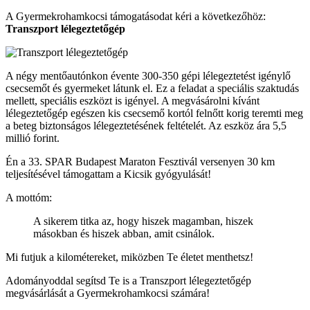
A Gyermekrohamkocsi támogatásodat kéri a következőhöz:
Transzport lélegeztetőgép
A négy mentőautónkon évente 300-350 gépi lélegeztetést igénylő
csecsemőt és gyermeket látunk el. Ez a feladat a speciális szaktudás
mellett, speciális eszközt is igényel. A megvásárolni kívánt
lélegeztetőgép egészen kis csecsemő kortól felnőtt korig teremti meg
a beteg biztonságos lélegeztetésének feltételét. Az eszköz ára 5,5
millió forint.
Én a 33. SPAR Budapest Maraton Fesztivál versenyen 30 km
teljesítésével támogattam a Kicsik gyógyulását!
A mottóm:
A sikerem titka az, hogy hiszek magamban, hiszek
másokban és hiszek abban, amit csinálok.
Mi futjuk a kilométereket, miközben Te életet menthetsz!
Adományoddal segítsd Te is a Transzport lélegeztetőgép
megvásárlását a Gyermekrohamkocsi számára!