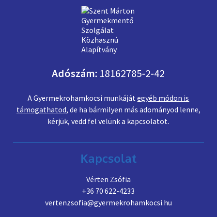
Adószám:
18162785-2-42
A Gyermekrohamkocsi munkáját
egyéb módon is
támogathatod
, de ha bármilyen más adományod lenne,
kérjük, vedd fel velünk a kapcsolatot.
Kapcsolat
Vérten Zsófia
+36 70 622-4233
vertenzsofia@gyermekrohamkocsi.hu