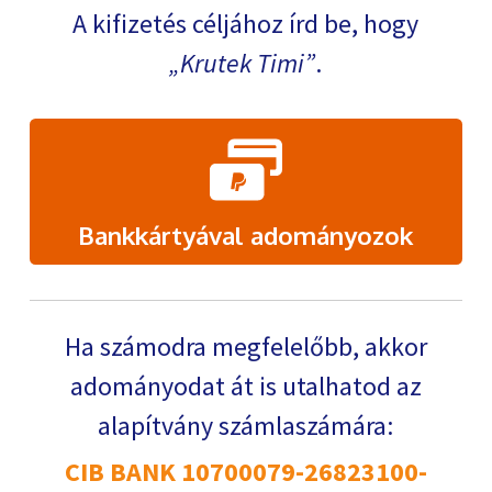
A kifizetés céljához írd be, hogy
Krutek Timi
.
Bankkártyával adományozok
Ha számodra megfelelőbb, akkor
adományodat át is utalhatod az
alapítvány számlaszámára:
CIB BANK 10700079-26823100-