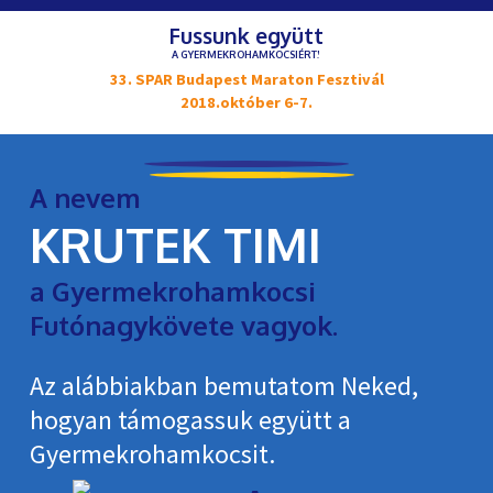
Fussunk együtt
A GYERMEKROHAMKOCSIÉRT!
33. SPAR Budapest Maraton Fesztivál
2018.október 6-7.
A nevem
KRUTEK TIMI
a Gyermekrohamkocsi
Futónagykövete vagyok.
Az alábbiakban bemutatom Neked,
hogyan támogassuk együtt a
Gyermekroham­kocsit.