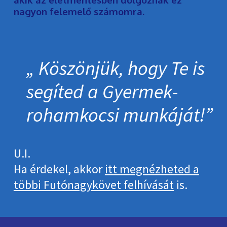
nagyon felemelő számomra.
Köszönjük, hogy Te is
segíted a Gyermek­
roham­kocsi munkáját!
U.I.
Ha érdekel, akkor
itt megnézheted a
többi Futónagykövet felhívását
is.