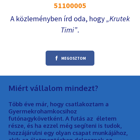
51100005
A közleményben írd oda, hogy
Krutek
Timi
.
MEGOSZTOM
Miért vállalom mindezt?
Több éve már, hogy csatlakoztam a
Gyermekrohamkocsihoz
futónagykövetként. A futás az életem
része, és ha ezzel még segíteni is tudok,
hozzájárulni egy olyan csapat munkájához,
akik az életmentésben dolgoznak ez