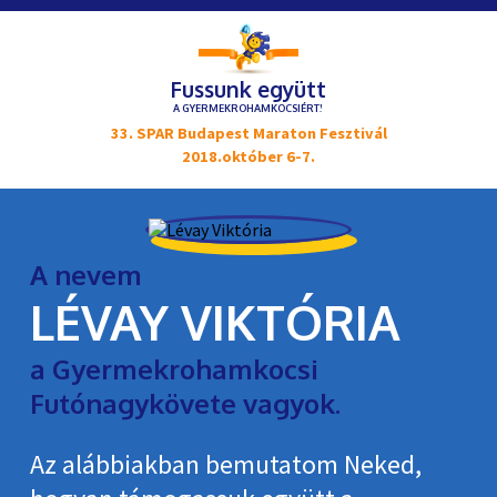
Fussunk együtt
A GYERMEKROHAMKOCSIÉRT!
33. SPAR Budapest Maraton Fesztivál
2018.október 6-7.
A nevem
LÉVAY VIKTÓRIA
a Gyermekrohamkocsi
Futónagykövete vagyok.
Az alábbiakban bemutatom Neked,