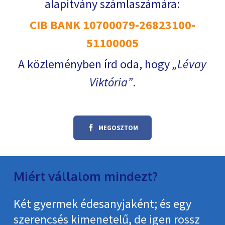
alapítvány számlaszámára:
CIB BANK 10700079-26823100-
51100005
A közleményben írd oda, hogy
Lévay
Viktória
.
MEGOSZTOM
Miért vállalom mindezt?
Két gyermek édesanyjaként; és egy
szerencsés kimenetelű, de igen rossz