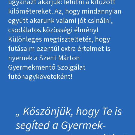
ugyanazt akarjuk: lefutni a kitűzött
kilómétereket. Az, hogy mindannyian
együtt akarunk valami jót csinálni,
csodálatos közösségi élmény!
Különleges megtiszteltetés, hogy
futásaim ezentúl extra értelmet is
nyernek a Szent Márton
Gyermekmentő Szolgálat
futónagyköveteként!
Köszönjük, hogy Te is
segíted a Gyermek­