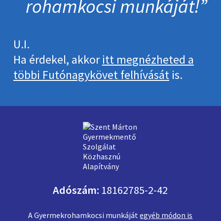
roham­kocsi munkáját!
U.I.
Ha érdekel, akkor
itt megnézheted a
többi Futónagykövet felhívását
is.
Adószám:
18162785-2-42
A Gyermekrohamkocsi munkáját
egyéb módon is