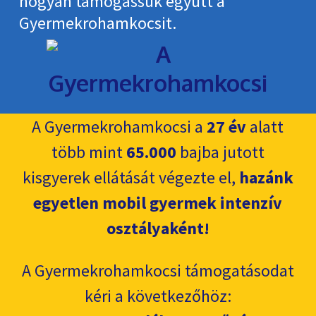
hogyan támogassuk együtt a
Gyermekroham­kocsit.
A Gyermekrohamkocsi a
27 év
alatt
több mint
65.000
bajba jutott
kisgyerek ellátását végezte el,
hazánk
egyetlen mobil gyermek intenzív
osztályaként!
A Gyermekrohamkocsi támogatásodat
kéri a következőhöz: