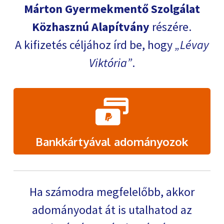
Márton Gyermekmentő Szolgálat
Közhasznú Alapítvány
részére.
A kifizetés céljához írd be, hogy
Lévay
Viktória
.
Bankkártyával adományozok
Ha számodra megfelelőbb, akkor
adományodat át is utalhatod az