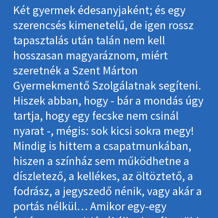
Két gyermek édesanyjaként; és egy
szerencsés kimenetelű, de igen rossz
tapasztalás után talán nem kell
hosszasan magyaráznom, miért
szeretnék a Szent Márton
Gyermekmentő Szolgálatnak segíteni.
Hiszek abban, hogy - bár a mondás úgy
tartja, hogy egy fecske nem csinál
nyarat -, mégis: sok kicsi sokra megy!
Mindig is hittem a csapatmunkában,
hiszen a színház sem működhetne a
díszletező, a kellékes, az öltöztető, a
fodrász, a jegyszedő nénik, vagy akár a
portás nélkül… Amikor egy-egy