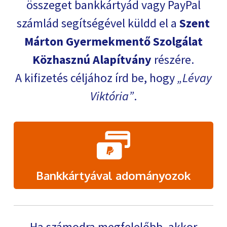
összeget bankkártyád vagy PayPal
számlád segítségével küldd el a
Szent
Márton Gyermekmentő Szolgálat
Közhasznú Alapítvány
részére.
A kifizetés céljához írd be, hogy
Lévay
Viktória
.
Bankkártyával adományozok
Ha számodra megfelelőbb, akkor