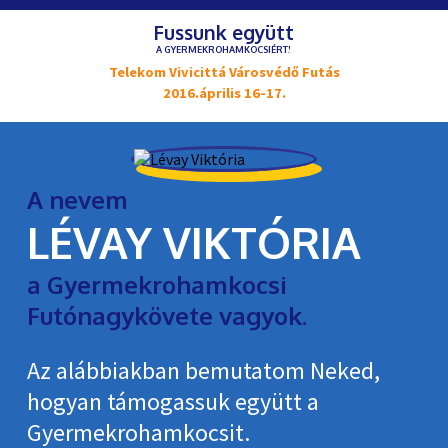
Fussunk együtt
A GYERMEKROHAMKOCSIÉRT!
Telekom Vivicittá Városvédő Futás
2016.április 16-17.
A nevem
LÉVAY VIKTÓRIA
a Gyermekrohamkocsi
Futónagykövete vagyok.
Az alábbiakban bemutatom Neked,
hogyan támogassuk együtt a
Gyermekroham­kocsit.