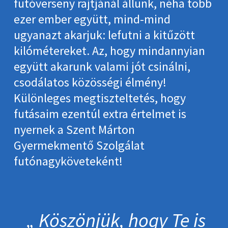
futóverseny rajtjánál állunk, néha több
ezer ember együtt, mind-mind
ugyanazt akarjuk: lefutni a kitűzött
kilómétereket. Az, hogy mindannyian
együtt akarunk valami jót csinálni,
csodálatos közösségi élmény!
Különleges megtiszteltetés, hogy
futásaim ezentúl extra értelmet is
nyernek a Szent Márton
Gyermekmentő Szolgálat
futónagyköveteként!
Köszönjük, hogy Te is