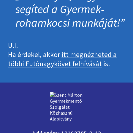
segíted a Gyermek­
roham­kocsi munkáját!
U.I.
Ha érdekel, akkor
itt megnézheted a
többi Futónagykövet felhívását
is.