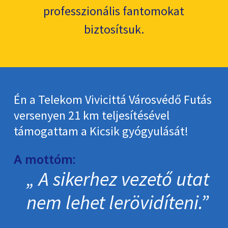
professzionális fantomokat
biztosítsuk.
Én a Telekom Vivicittá Városvédő Futás
versenyen 21 km teljesítésével
támogattam a Kicsik gyógyulását!
A mottóm:
A sikerhez vezető utat
nem lehet lerövidíteni.