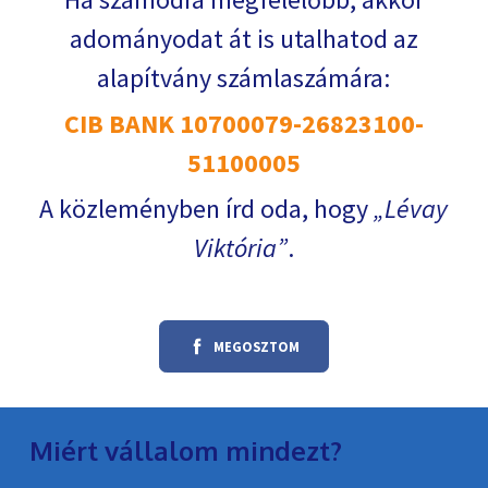
adományodat át is utalhatod az
alapítvány számlaszámára:
CIB BANK 10700079-26823100-
51100005
A közleményben írd oda, hogy
Lévay
Viktória
.
MEGOSZTOM
Miért vállalom mindezt?