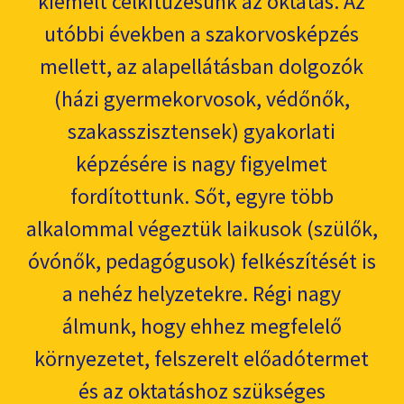
kiemelt célkitűzésünk az oktatás. Az
utóbbi években a szakorvosképzés
mellett, az alapellátásban dolgozók
(házi gyermekorvosok, védőnők,
szakasszisztensek) gyakorlati
képzésére is nagy figyelmet
fordítottunk. Sőt, egyre több
alkalommal végeztük laikusok (szülők,
óvónők, pedagógusok) felkészítését is
a nehéz helyzetekre. Régi nagy
álmunk, hogy ehhez megfelelő
környezetet, felszerelt előadótermet
és az oktatáshoz szükséges