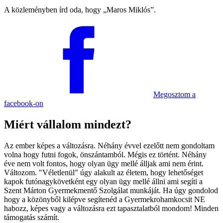
A közleményben írd oda, hogy
Maros Miklós
.
Megosztom
a
facebook-on
Miért vállalom mindezt?
Az ember képes a változásra. Néhány évvel ezelőtt nem gondoltam
volna hogy futni fogok, önszántamból. Mégis ez történt. Néhány
éve nem volt fontos, hogy olyan ügy mellé álljak ami nem érint.
Változom. "Véletlenül" úgy alakult az életem, hogy lehetőséget
kapok futónagykövetként egy olyan ügy mellé állni ami segíti a
Szent Márton Gyermekmentő Szolgálat munkáját. Ha úgy gondolod
hogy a közönyből kilépve segítenéd a Gyermekrohamkocsit NE
habozz, képes vagy a változásra ezt tapasztalatból mondom! Minden
támogatás számít.