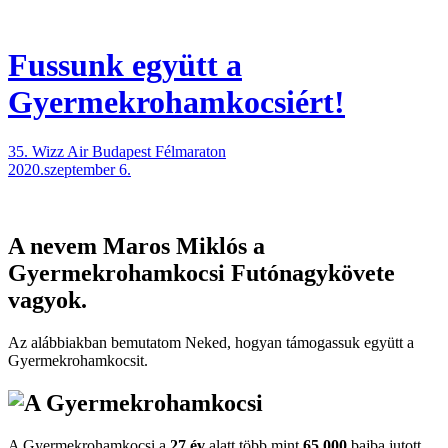
Fussunk együtt
a
Gyermekrohamkocsiért!
35. Wizz Air Budapest Félmaraton
2020.szeptember 6.
A nevem
Maros Miklós
a
Gyermekrohamkocsi Futónagykövete
vagyok.
Az alábbiakban bemutatom Neked, hogyan támogassuk együtt a
Gyermekroham­kocsit.
A Gyermekrohamkocsi a
27 év
alatt több mint
65.000
bajba jutott