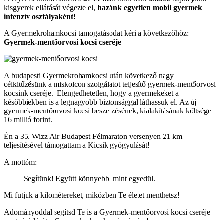
kisgyerek ellátását végezte el,
hazánk egyetlen mobil gyermek
intenzív osztályaként!
A Gyermekrohamkocsi támogatásodat kéri a következőhöz:
Gyermek-mentőorvosi kocsi cseréje
A budapesti Gyermekrohamkocsi után következő nagy
célkitűzésünk a miskolcon szolgálatot teljesítő gyermek-mentőorvosi
kocsink cseréje. Elengedhetetlen, hogy a gyermekeket a
későbbiekben is a legnagyobb biztonsággal láthassuk el. Az új
gyermek-mentőorvosi kocsi beszerzésének, kialakításának költsége
16 millió forint.
Én a 35. Wizz Air Budapest Félmaraton versenyen 21 km
teljesítésével támogattam a Kicsik gyógyulását!
A mottóm:
Segítünk! Együtt könnyebb, mint egyedül.
Mi futjuk a kilométereket, miközben Te életet menthetsz!
Adományoddal segítsd Te is a Gyermek-mentőorvosi kocsi cseréje