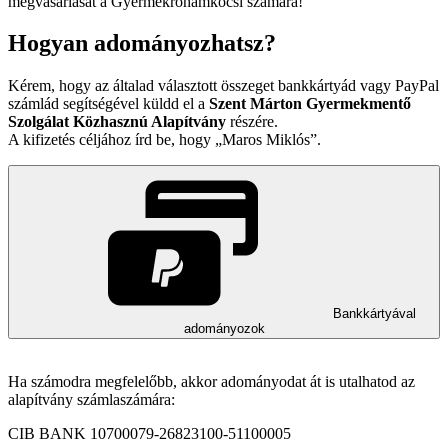
megvásárlását a Gyermekrohamkocsi számára!
Hogyan adományozhatsz?
Kérem, hogy az általad választott összeget bankkártyád vagy PayPal
számlád segítségével küldd el a
Szent Márton Gyermekmentő
Szolgálat Közhasznú Alapítvány
részére.
A kifizetés céljához írd be, hogy
Maros Miklós
.
Bankkártyával
adományozok
Ha számodra megfelelőbb, akkor adományodat át is utalhatod az
alapítvány számlaszámára:
CIB BANK 10700079-26823100-51100005