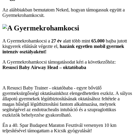
Az alábbiakban bemutatom Neked, hogyan támogassuk együtt a
Gyermekroham­kocsit.
A Gyermekrohamkocsi a
27 év
alatt több mint
65.000
bajba jutott
kisgyerek ellátását végezte el,
hazánk egyetlen mobil gyermek
intenzív osztályaként!
A Gyermekrohamkocsi támogatásodat kéri a következőhöz:
Resusci Baby Airway Head – oktatóbaba
A Resusci Baby Trainer - oktatóbaba - egyre bővülő
gyermeksürgősségi oktatásainkhoz elengedhetetlen eszköz. A súlyos
állapotú gyermekek légútbiztosításának oktatásához feltétele a
magas hűségű légútbiztosítási fantom alkalmazása, melynek
segítségével az endotrachealis intubáció és a szupraglottikus
eszközök behelyezése gyakorolható.
Én a 40. Spar Budapest Maraton Fesztivál versenyen 10 km
teljesítésével támogattam a Kicsik gyógyulását!