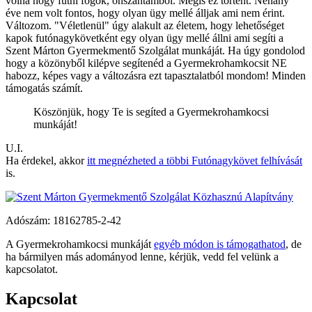
volna hogy futni fogok, önszántamból. Mégis ez történt. Néhány
éve nem volt fontos, hogy olyan ügy mellé álljak ami nem érint.
Változom. "Véletlenül" úgy alakult az életem, hogy lehetőséget
kapok futónagykövetként egy olyan ügy mellé állni ami segíti a
Szent Márton Gyermekmentő Szolgálat munkáját. Ha úgy gondolod
hogy a közönyből kilépve segítenéd a Gyermekrohamkocsit NE
habozz, képes vagy a változásra ezt tapasztalatból mondom! Minden
támogatás számít.
Köszönjük, hogy Te is segíted a Gyermek­roham­kocsi
munkáját!
U.I.
Ha érdekel, akkor
itt megnézheted a többi Futónagykövet felhívását
is.
Adószám:
18162785-2-42
A Gyermekrohamkocsi munkáját
egyéb módon is támogathatod
, de
ha bármilyen más adományod lenne, kérjük, vedd fel velünk a
kapcsolatot.
Kapcsolat