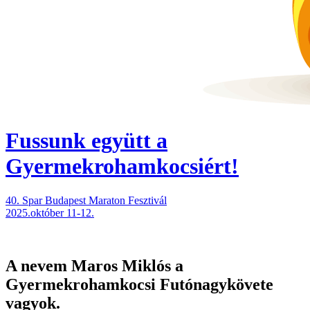
Fussunk együtt
a
Gyermekrohamkocsiért!
40. Spar Budapest Maraton Fesztivál
2025.október 11-12.
A nevem
Maros Miklós
a
Gyermekrohamkocsi Futónagykövete
vagyok.