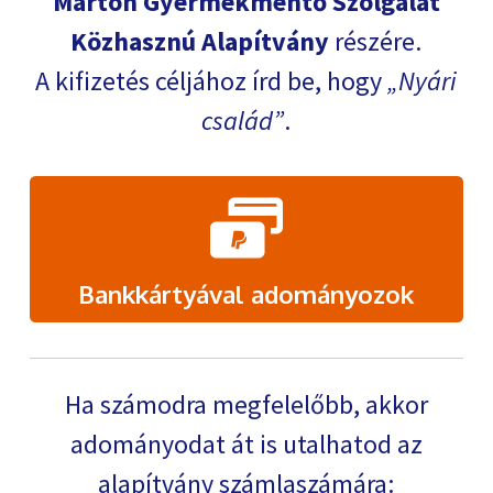
Márton Gyermekmentő Szolgálat
Közhasznú Alapítvány
részére.
A kifizetés céljához írd be, hogy
Nyári
család
.
Bankkártyával adományozok
Ha számodra megfelelőbb, akkor
adományodat át is utalhatod az
alapítvány számlaszámára: