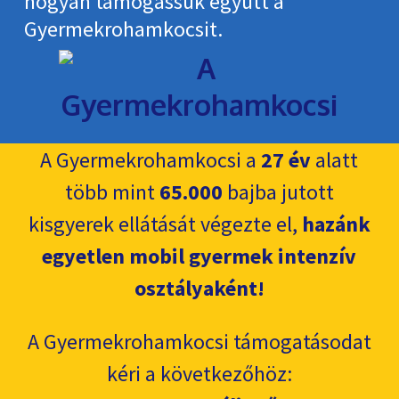
hogyan támogassuk együtt a
Gyermekroham­kocsit.
A Gyermekrohamkocsi a
27 év
alatt
több mint
65.000
bajba jutott
kisgyerek ellátását végezte el,
hazánk
egyetlen mobil gyermek intenzív
osztályaként!
A Gyermekrohamkocsi támogatásodat
kéri a következőhöz: