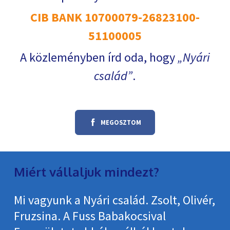
CIB BANK 10700079-26823100-
51100005
A közleményben írd oda, hogy
Nyári
család
.
MEGOSZTOM
Miért vállaljuk mindezt?
Mi vagyunk a Nyári család. Zsolt, Olivér,
Fruzsina. A Fuss Babakocsival