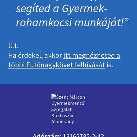
segíted a Gyermek­
roham­kocsi munkáját!
U.I.
Ha érdekel, akkor
itt megnézheted a
többi Futónagykövet felhívását
is.
Adószám:
18162785-2-42