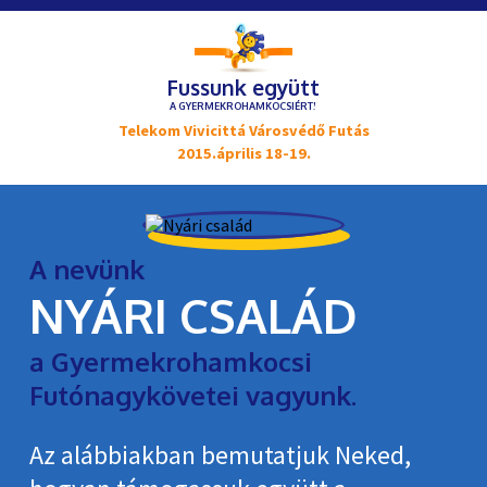
Fussunk együtt
A GYERMEKROHAMKOCSIÉRT!
Telekom Vivicittá Városvédő Futás
2015.április 18-19.
A nevünk
NYÁRI CSALÁD
a Gyermekrohamkocsi
Futónagykövetei vagyunk.
Az alábbiakban bemutatjuk Neked,