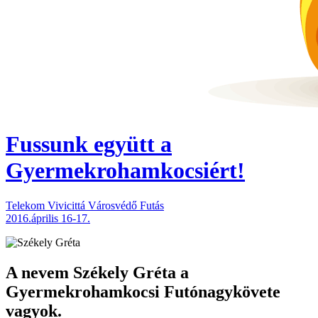
Fussunk együtt
a
Gyermekrohamkocsiért!
Telekom Vivicittá Városvédő Futás
2016.április 16-17.
A nevem
Székely Gréta
a
Gyermekrohamkocsi Futónagykövete
vagyok.