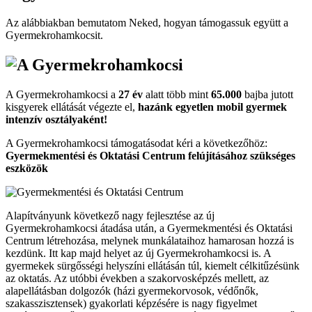
Az alábbiakban bemutatom Neked, hogyan támogassuk együtt a
Gyermekroham­kocsit.
A Gyermekrohamkocsi a
27 év
alatt több mint
65.000
bajba jutott
kisgyerek ellátását végezte el,
hazánk egyetlen mobil gyermek
intenzív osztályaként!
A Gyermekrohamkocsi támogatásodat kéri a következőhöz:
Gyermekmentési és Oktatási Centrum felújításához szükséges
eszközök
Alapítványunk következő nagy fejlesztése az új
Gyermekrohamkocsi átadása után, a Gyermekmentési és Oktatási
Centrum létrehozása, melynek munkálataihoz hamarosan hozzá is
kezdünk. Itt kap majd helyet az új Gyermekrohamkocsi is. A
gyermekek sürgősségi helyszíni ellátásán túl, kiemelt célkitűzésünk
az oktatás. Az utóbbi években a szakorvosképzés mellett, az
alapellátásban dolgozók (házi gyermekorvosok, védőnők,
szakasszisztensek) gyakorlati képzésére is nagy figyelmet