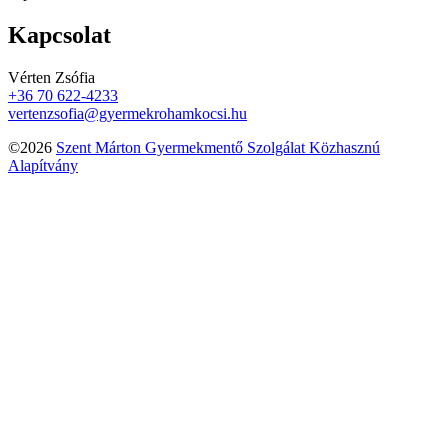
Kapcsolat
Vérten Zsófia
+36 70 622-4233
vertenzsofia@gyermekrohamkocsi.hu
©2026
Szent Márton Gyermekmentő Szolgálat Közhasznú
Alapítvány