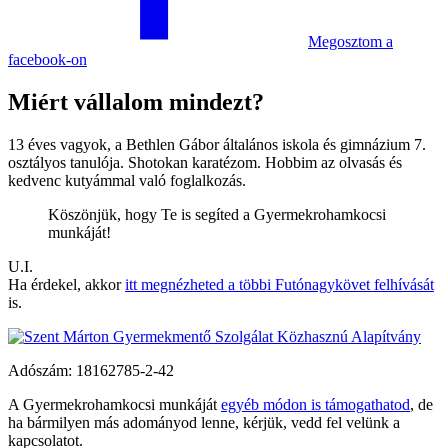
Megosztom
a
facebook-on
Miért vállalom mindezt?
13 éves vagyok, a Bethlen Gábor általános iskola és gimnázium 7.
osztályos tanulója. Shotokan karatézom. Hobbim az olvasás és
kedvenc kutyámmal való foglalkozás.
Köszönjük, hogy Te is segíted a Gyermek­roham­kocsi
munkáját!
U.I.
Ha érdekel, akkor
itt megnézheted a többi Futónagykövet felhívását
is.
Adószám:
18162785-2-42
A Gyermekrohamkocsi munkáját
egyéb módon is támogathatod
, de
ha bármilyen más adományod lenne, kérjük, vedd fel velünk a
kapcsolatot.