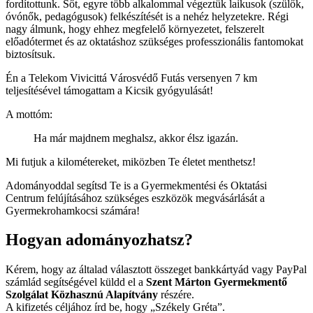
fordítottunk. Sőt, egyre több alkalommal végeztük laikusok (szülők,
óvónők, pedagógusok) felkészítését is a nehéz helyzetekre. Régi
nagy álmunk, hogy ehhez megfelelő környezetet, felszerelt
előadótermet és az oktatáshoz szükséges professzionális fantomokat
biztosítsuk.
Én a Telekom Vivicittá Városvédő Futás versenyen 7 km
teljesítésével támogattam a Kicsik gyógyulását!
A mottóm:
Ha már majdnem meghalsz, akkor élsz igazán.
Mi futjuk a kilométereket, miközben Te életet menthetsz!
Adományoddal segítsd Te is a Gyermekmentési és Oktatási
Centrum felújításához szükséges eszközök megvásárlását a
Gyermekrohamkocsi számára!
Hogyan adományozhatsz?
Kérem, hogy az általad választott összeget bankkártyád vagy PayPal
számlád segítségével küldd el a
Szent Márton Gyermekmentő
Szolgálat Közhasznú Alapítvány
részére.
A kifizetés céljához írd be, hogy
Székely Gréta
.