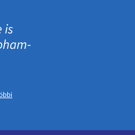
 is
roham­
öbbi