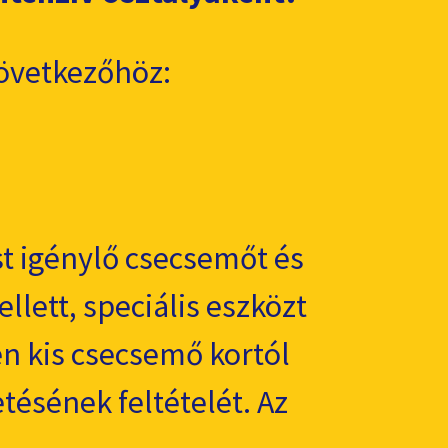
övetkezőhöz:
t igénylő csecsemőt és
llett, speciális eszközt
en kis csecsemő kortól
tésének feltételét. Az