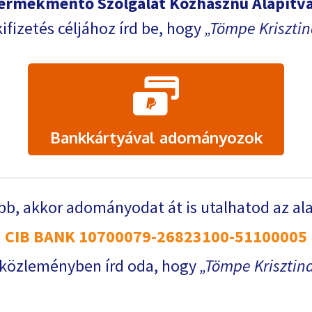
ermekmentő Szolgálat Közhasznú Alapítv
kifizetés céljához írd be, hogy
Tömpe Krisztin
Bankkártyával adományozok
b, akkor adományodat át is utalhatod az al
CIB BANK 10700079-26823100-51100005
 közleményben írd oda, hogy
Tömpe Krisztin