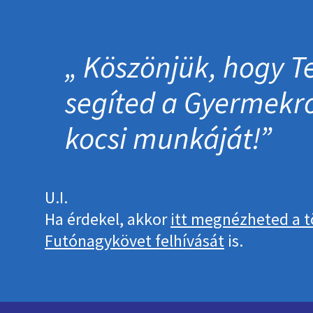
Köszönjük, hogy Te
segíted a Gyermek­
kocsi munkáját!
U.I.
Ha érdekel, akkor
itt megnézheted a t
Futónagykövet felhívását
is.