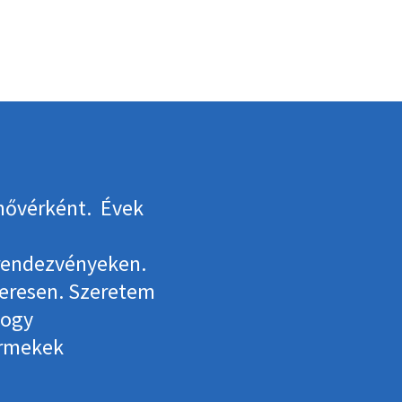
nővérként. Évek
rendezvényeken.
zeresen. Szeretem
hogy
ermekek