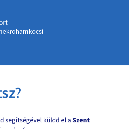
ort
rmekrohamkocsi
sz?
d segítségével küldd el a
Szent