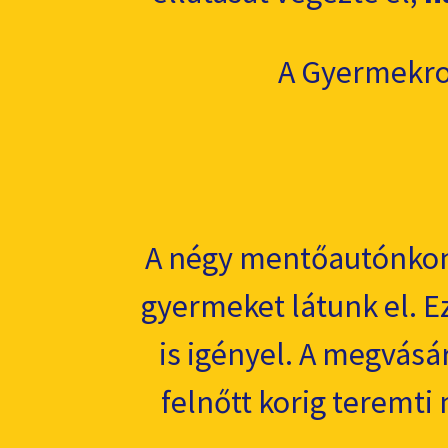
A Gyermekro
A négy mentőautónkon 
gyermeket látunk el. Ez
is igényel. A megvásá
felnőtt korig teremti