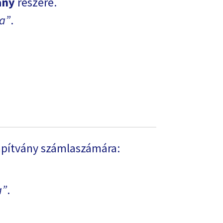
ány
részére.
a
.
apítvány számlaszámára:
a
.