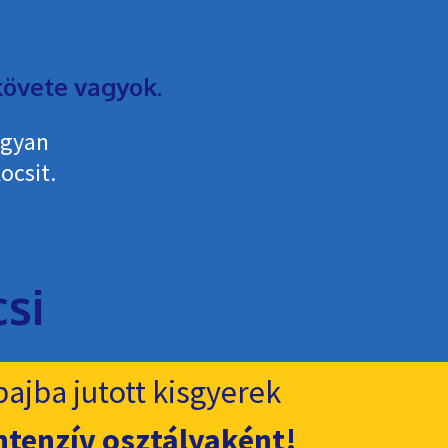
övete vagyok.
ogyan
ocsit.
ajba jutott kisgyerek
ntenzív osztályaként!