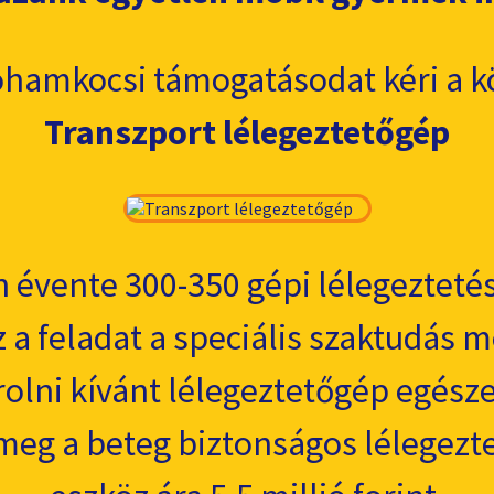
hamkocsi támogatásodat kéri a k
Transzport lélegeztetőgép
évente 300-350 gépi lélegeztetés
 a feladat a speciális szaktudás me
rolni kívánt lélegeztetőgép egész
 meg a beteg biztonságos lélegezte