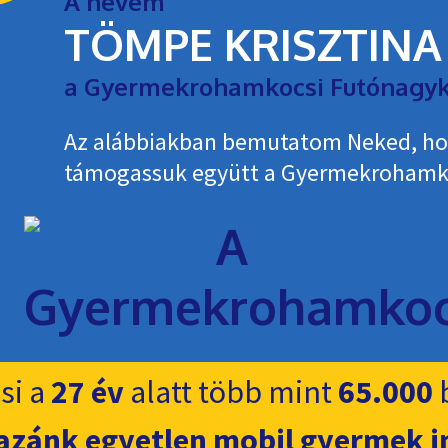
A nevem
TÖMPE KRISZTINA
a Gyermekrohamkocsi Futónagyk
Az alábbiakban bemutatom Neked, h
támogassuk együtt a Gyermekroham­k
si a
27 év
alatt több mint
65.000
b
azánk egyetlen mobil gyermek i