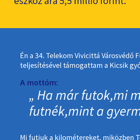
eszköz ára 5,5 millió forint.
Én a 34. Telekom Vivicittá Városvédő 
teljesítésével támogattam a Kicsik gy
A mottóm:
Ha már futok,mi m
futnék,mint a gyerm
Mi futjuk a kilométereket, miközben T