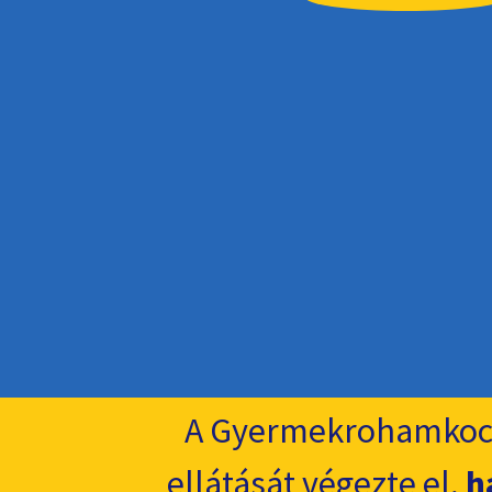
A Gyermekrohamkoc
ellátását végezte el,
h