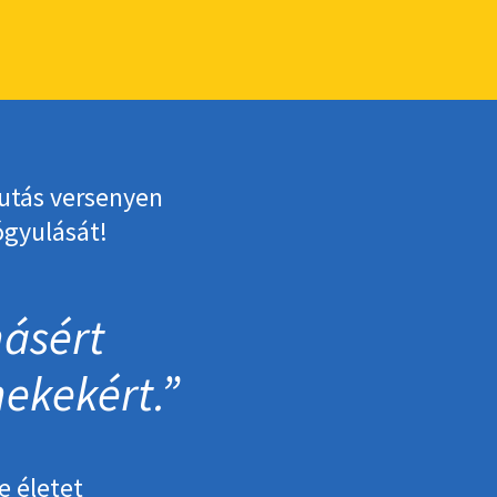
Futás versenyen
ógyulását!
ásért
ekekért.
e életet