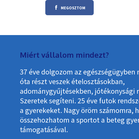
MEGOSZTOM
Miért vállalom mindezt?
37 éve dolgozom az egészségügyben 
óta részt veszek ételosztásokban,
adománygyűjtésekben, jótékonysági 
Szeretek segíteni. 25 éve futok rends
a gyerekeket. Nagy öröm számomra, 
összehozhatom a sportot a beteg gy
támogatásával.