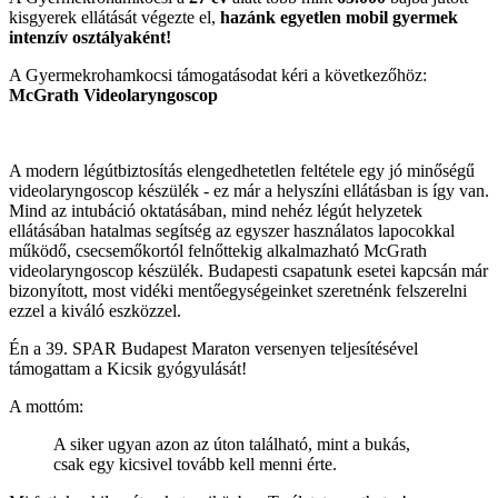
kisgyerek ellátását végezte el,
hazánk egyetlen mobil gyermek
intenzív osztályaként!
A Gyermekrohamkocsi támogatásodat kéri a következőhöz:
McGrath Videolaryngoscop
A modern légútbiztosítás elengedhetetlen feltétele egy jó minőségű
videolaryngoscop készülék - ez már a helyszíni ellátásban is így van.
Mind az intubáció oktatásában, mind nehéz légút helyzetek
ellátásában hatalmas segítség az egyszer használatos lapocokkal
működő, csecsemőkortól felnőttekig alkalmazható McGrath
videolaryngoscop készülék. Budapesti csapatunk esetei kapcsán már
bizonyított, most vidéki mentőegységeinket szeretnénk felszerelni
ezzel a kiváló eszközzel.
Én a 39. SPAR Budapest Maraton versenyen teljesítésével
támogattam a Kicsik gyógyulását!
A mottóm:
A siker ugyan azon az úton található, mint a bukás,
csak egy kicsivel tovább kell menni érte.