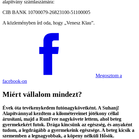
alapítvány számlaszámára:
CIB BANK 10700079-26823100-51100005
A közleményben írd oda, hogy
Venesz Klau
.
Megosztom
a
facebook-on
Miért vállalom mindezt?
Évek óta tevékenykedem futónagykövetként. A Suhanj!
Alapítvánnyal kezdtem a kilométereimet jótékony céllal
árusítani, majd a RunFree nagykövete lettem, ahol beteg
gyermekekért futok. Drága kincsünk az egészség, és anyaként
tudom, a legdrágább a gyermekeink egészsége. A beteg kicsik a
szememben a legnagyobbak, a köpeny nélküli Hősök.