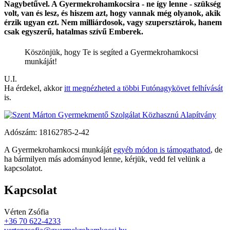
Nagybetűvel. A Gyermekrohamkocsira - ne így lenne - szükség
volt, van és lesz, és hiszem azt, hogy vannak még olyanok, akik
érzik ugyan ezt. Nem milliárdosok, vagy szupersztárok, hanem
csak egyszerű, hatalmas szívű Emberek.
Köszönjük, hogy Te is segíted a Gyermek­roham­kocsi
munkáját!
U.I.
Ha érdekel, akkor
itt megnézheted a többi Futónagykövet felhívását
is.
Adószám:
18162785-2-42
A Gyermekrohamkocsi munkáját
egyéb módon is támogathatod
, de
ha bármilyen más adományod lenne, kérjük, vedd fel velünk a
kapcsolatot.
Kapcsolat
Vérten Zsófia
+36 70 622-4233