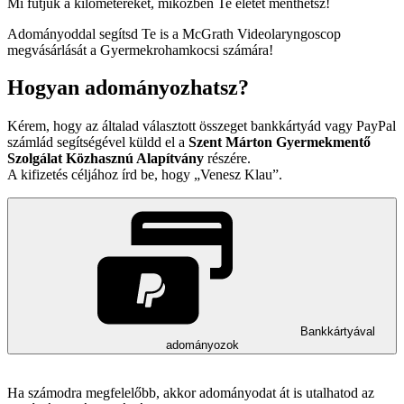
Mi futjuk a kilométereket, miközben Te életet menthetsz!
Adományoddal segítsd Te is a McGrath Videolaryngoscop
megvásárlását a Gyermekrohamkocsi számára!
Hogyan adományozhatsz?
Kérem, hogy az általad választott összeget bankkártyád vagy PayPal
számlád segítségével küldd el a
Szent Márton Gyermekmentő
Szolgálat Közhasznú Alapítvány
részére.
A kifizetés céljához írd be, hogy
Venesz Klau
.
Bankkártyával
adományozok
Ha számodra megfelelőbb, akkor adományodat át is utalhatod az