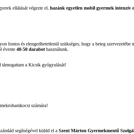
gyerek ellátását végezte el,
hazánk egyetlen mobil gyermek intenzív o
agyon fontos és elengedhetetlenül szükséges, hogy a beteg szervezetébe 
ől évente
40-50 darabot
használunk.
l támogattam a Kicsik gyógyulását!
ermekrohamkocsi számára!
számlád segítségével küldd el a
Szent Márton Gyermekmentő Szolgál