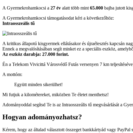
A Gyermekrohamkocsi a
27 év
alatt több mint
65.000
bajba jutott kis
A Gyermekrohamkocsi támogatásodat kéri a következőhöz:
Intraosszeális tű
A kritikus állapotú kisgyermek ellátásakor és újraélesztés kapcsán n
Ennek a megvalósításában segít minket ez a speciális eszköz, amelyb
Az eszköz darabja: 27.000 forint.
Én a Telekom Vivicittá Városvédő Futás versenyen 7 km teljesítéséve
A mottóm:
Együtt minden sikerülhet!
Mi futjuk a kilométereket, miközben Te életet menthetsz!
Adományoddal segítsd Te is az Intraosszeális tű megvásárlását a Gy
Hogyan adományozhatsz?
Kérem, hogy az általad választott összeget bankkártyád vagy PayPal 