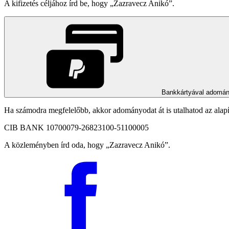
A kifizetés céljához írd be, hogy
Zazravecz Anikó
.
Bankkártyával adomá
Ha számodra megfelelőbb, akkor adományodat át is utalhatod az alap
CIB BANK 10700079-26823100-51100005
A közleményben írd oda, hogy
Zazravecz Anikó
.