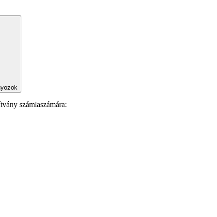
nyozok
ítvány számlaszámára: