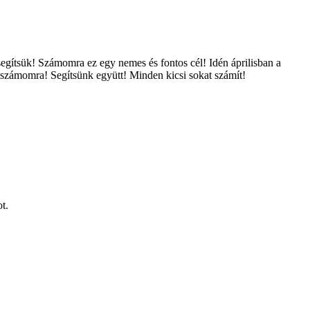
gítsük! Számomra ez egy nemes és fontos cél! Idén áprilisban a
 számomra! Segítsünk együtt! Minden kicsi sokat számít!
t.