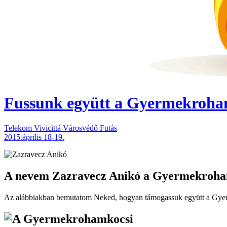
Fussunk együtt
a Gyermekroham
Telekom Vivicittá Városvédő Futás
2015.április 18-19.
A nevem
Zazravecz Anikó
a Gyermekroham
Az alábbiakban bemutatom Neked, hogyan támogassuk együtt a Gyer