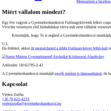
Megosztom
a facebo
Miért vállalom mindezt?
Egy éve vagyok a Gyermekrohamkocsi Futónagykövetek lelkes csapatán
Vivicitta versenyen első kisbabánkat várva már nem vállalok verseny
Köszönjük, hogy Te is segíted a Gyermek­roham­kocsi munkáját
U.I.
Ha érdekel, akkor
itt megnézheted a többi Futónagykövet felhívását
is
Adószám:
18162785-2-42
A Gyermekrohamkocsi munkáját
egyéb módon is támogathatod
, de 
Kapcsolat
Vérten Zsófia
+36 70 622-4233
vertenzsofia@gyermekrohamkocsi.hu