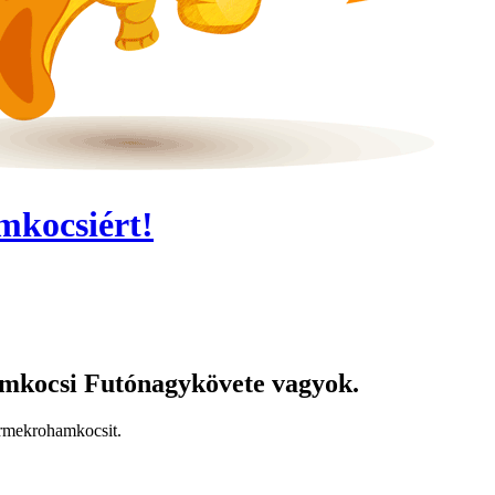
kocsiért!
kocsi Futónagykövete vagyok.
mekroham­kocsit.