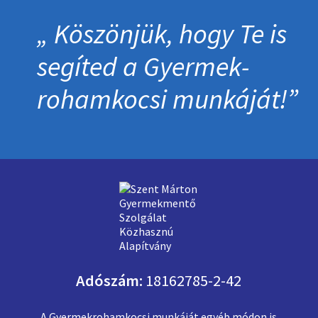
Köszönjük, hogy Te is
segíted a Gyermek­
roham­kocsi munkáját!
Adószám:
18162785-2-42
A Gyermekrohamkocsi munkáját
egyéb módon is