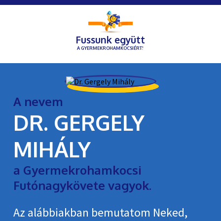
Fussunk együtt
A GYERMEKROHAMKOCSIÉRT!
A nevem
DR. GERGELY
MIHÁLY
a Gyermekrohamkocsi
Futónagykövete vagyok.
Az alábbiakban bemutatom Neked,