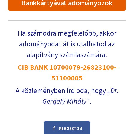
Bankkártyával adományozok
Ha számodra megfelelőbb, akkor
adományodat át is utalhatod az
alapítvány számlaszámára:
CIB BANK 10700079-26823100-
51100005
A közleményben írd oda, hogy
Dr.
Gergely Mihály
.
MEGOSZTOM