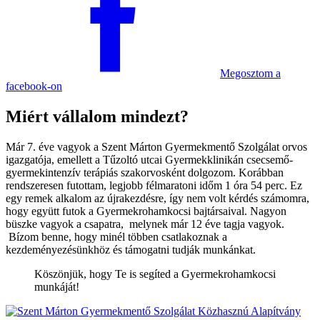
Megosztom
a
facebook-on
Miért vállalom mindezt?
Már 7. éve vagyok a Szent Márton Gyermekmentő Szolgálat orvos
igazgatója, emellett a Tűzoltó utcai Gyermekklinikán csecsemő-
gyermekintenzív terápiás szakorvosként dolgozom. Korábban
rendszeresen futottam, legjobb félmaratoni időm 1 óra 54 perc. Ez
egy remek alkalom az újrakezdésre, így nem volt kérdés számomra,
hogy együtt futok a Gyermekrohamkocsi bajtársaival. Nagyon
büszke vagyok a csapatra, melynek már 12 éve tagja vagyok.
Bízom benne, hogy minél többen csatlakoznak a
kezdeményezésünkhöz és támogatni tudják munkánkat.
Köszönjük, hogy Te is segíted a Gyermek­roham­kocsi
munkáját!