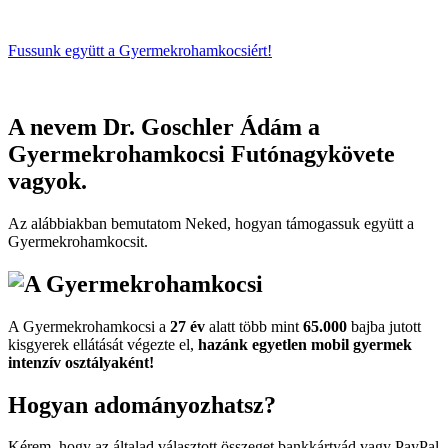
Fussunk együtt
a Gyermekrohamkocsiért!
A nevem
Dr. Goschler Ádám
a
Gyermekrohamkocsi Futónagykövete
vagyok.
Az alábbiakban bemutatom Neked, hogyan támogassuk együtt a
Gyermekroham­kocsit.
A Gyermekrohamkocsi a
27 év
alatt több mint
65.000
bajba jutott
kisgyerek ellátását végezte el,
hazánk egyetlen mobil gyermek
intenzív osztályaként!
Hogyan adományozhatsz?
Kérem, hogy az általad választott összeget bankkártyád vagy PayPal