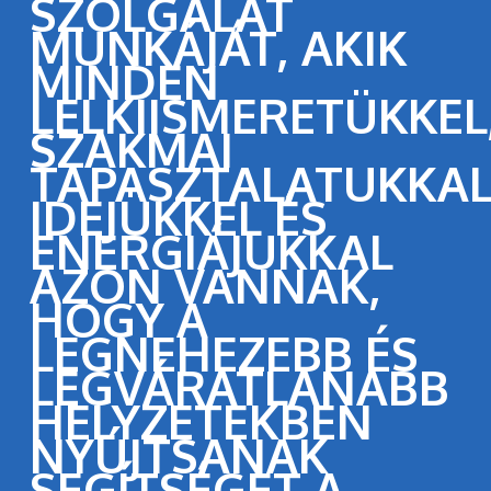
SZOLGÁLAT
MUNKÁJÁT, AKIK
MINDEN
LELKIISMERETÜKKEL
SZAKMAI
TAPASZTALATUKKAL
IDEJÜKKEL ÉS
ENERGIÁJUKKAL
AZON VANNAK,
HOGY A
LEGNEHEZEBB ÉS
LEGVÁRATLANABB
HELYZETEKBEN
NYÚJTSANAK
SEGÍTSÉGET A