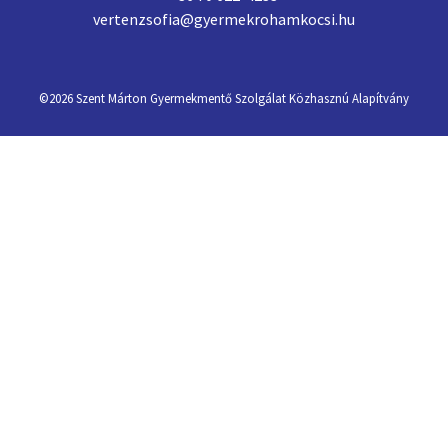
vertenzsofia@gyermekrohamkocsi.hu
©2026
Szent Márton Gyermekmentő Szolgálat Közhasznú Alapítvány