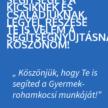
KICSIKNEK ÉS
CSALÁDJUKNAK.
LEGYÉL RÉSZESE
TE IS VELEM A
SEGÍTSÉGNYÚJTÁSN
KÖSZÖNÖM!
Köszönjük, hogy Te is
segíted a Gyermek­
roham­kocsi munkáját!