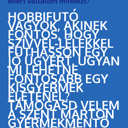
Miért vállalom mindezt?
HOBBIFUTÓ
VAGYOK, AKINEK
FONTOS, HOGY
SZÍVVEL-LÉLEKKEL
FUTHASSON EGY
JÓ ÜGYÉRT. UGYAN
MI LEHETNE
FONTOSABB EGY
KISGYERMEK
ÉLETÉNÉL?
TÁMOGASD VELEM
A SZENT MÁRTON
GYERMEKMENTŐ