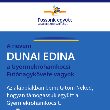
Fussunk együtt
A GYERMEKROHAMKOCSIÉRT!
A nevem
DUNAI EDINA
a Gyermekrohamkocsi
Futónagykövete vagyok.
Az alábbiakban bemutatom Neked,
hogyan támogassuk együtt a
Gyermekroham­kocsit.