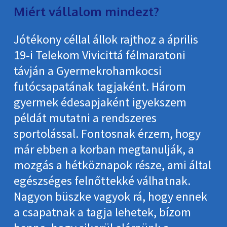
Miért vállalom mindezt?
Jótékony céllal állok rajthoz a április
19-i Telekom Vivicittá félmaratoni
távján a Gyermekrohamkocsi
futócsapatának tagjaként. Három
gyermek édesapjaként igyekszem
példát mutatni a rendszeres
sportolással. Fontosnak érzem, hogy
már ebben a korban megtanulják, a
mozgás a hétköznapok része, ami által
egészséges felnőttekké válhatnak.
Nagyon büszke vagyok rá, hogy ennek
a csapatnak a tagja lehetek, bízom