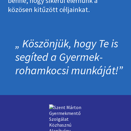
benne, hogy sikerül elérnünk a
közösen kitűzött céljainkat.
Köszönjük, hogy Te is
segíted a Gyermek­
roham­kocsi munkáját!