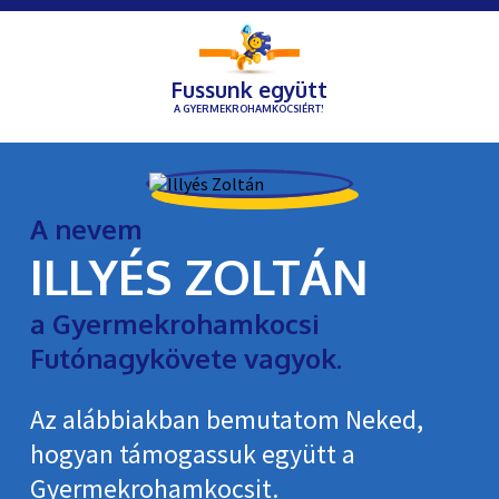
Fussunk együtt
A GYERMEKROHAMKOCSIÉRT!
A nevem
ILLYÉS ZOLTÁN
a Gyermekrohamkocsi
Futónagykövete vagyok.
Az alábbiakban bemutatom Neked,
hogyan támogassuk együtt a
Gyermekroham­kocsit.