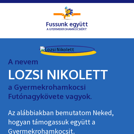
Fussunk együtt
A GYERMEKROHAMKOCSIÉRT!
A nevem
LOZSI NIKOLETT
a Gyermekrohamkocsi
Futónagykövete vagyok.
Az alábbiakban bemutatom Neked,
hogyan támogassuk együtt a
Gyermekroham­kocsit.