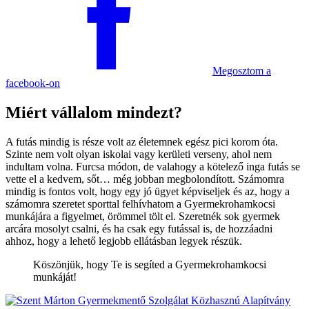
Megosztom
a
facebook-on
Miért vállalom mindezt?
A futás mindig is része volt az életemnek egész pici korom óta.
Szinte nem volt olyan iskolai vagy kerületi verseny, ahol nem
indultam volna. Furcsa módon, de valahogy a kötelező inga futás se
vette el a kedvem, sőt… még jobban megbolondított. Számomra
mindig is fontos volt, hogy egy jó ügyet képviseljek és az, hogy a
számomra szeretet sporttal felhívhatom a Gyermekrohamkocsi
munkájára a figyelmet, örömmel tölt el. Szeretnék sok gyermek
arcára mosolyt csalni, és ha csak egy futással is, de hozzáadni
ahhoz, hogy a lehető legjobb ellátásban legyek részük.
Köszönjük, hogy Te is segíted a Gyermek­roham­kocsi
munkáját!