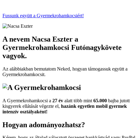
Fussunk együtt
a Gyermekrohamkocsiért!
A nevem
Nacsa Eszter
a
Gyermekrohamkocsi Futónagykövete
vagyok.
Az alábbiakban bemutatom Neked, hogyan támogassuk együtt a
Gyermekroham­kocsit.
A Gyermekrohamkocsi a
27 év
alatt több mint
65.000
bajba jutott
kisgyerek ellátását végezte el,
hazánk egyetlen mobil gyermek
intenzív osztályaként!
Hogyan adományozhatsz?
Kérem, hogy az általad választott összeget bankkártyád vagy PayPal