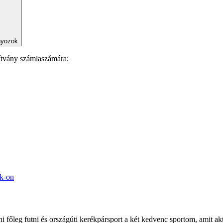
nyozok
ítvány számlaszámára:
ok-on
 főleg futni és országúti kerékpársport a két kedvenc sportom, amit a