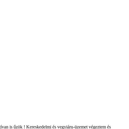
ktívan is űzök ! Kereskedelmi és vegyiáru-üzemet végeztem és