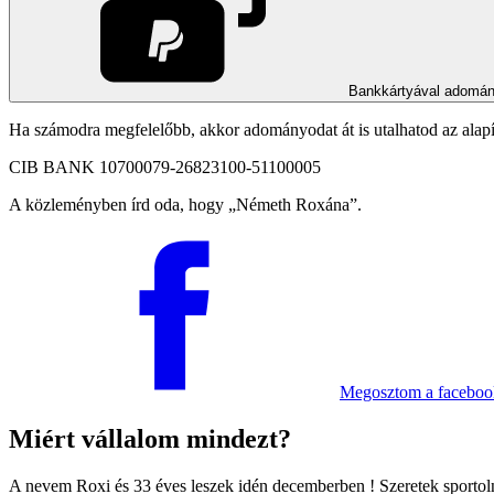
Bankkártyával adomá
Ha számodra megfelelőbb, akkor adományodat át is utalhatod az alap
CIB BANK 10700079-26823100-51100005
A közleményben írd oda, hogy
Németh Roxána
.
Megosztom
a facebo
Miért vállalom mindezt?
A nevem Roxi és 33 éves leszek idén decemberben ! Szeretek sportolni