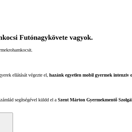
ocsi Futónagykövete vagyok.
mekroham­kocsit.
gyerek ellátását végezte el,
hazánk egyetlen mobil gyermek intenzív o
számlád segítségével küldd el a
Szent Márton Gyermekmentő Szolgál