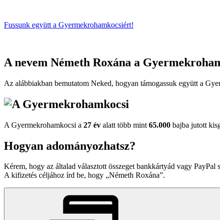
Fussunk együtt
a Gyermekrohamkocsiért!
A nevem
Németh Roxána
a Gyermekrohamk
Az alábbiakban bemutatom Neked, hogyan támogassuk együtt a Gyer
A Gyermekrohamkocsi a
27 év
alatt több mint
65.000
bajba jutott kis
Hogyan adományozhatsz?
Kérem, hogy az általad választott összeget bankkártyád vagy PayPal 
A kifizetés céljához írd be, hogy
Németh Roxána
.