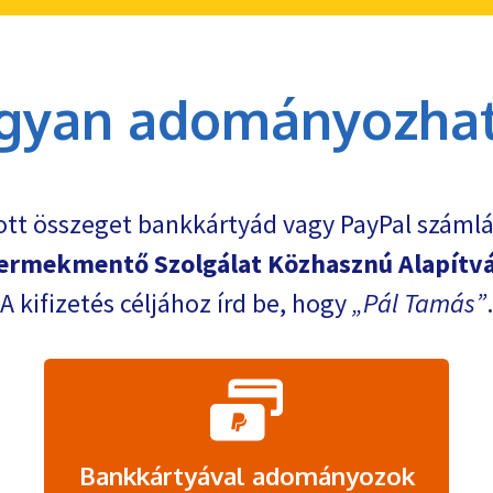
gyan adományozhat
ott összeget bankkártyád vagy PayPal számlá
ermekmentő Szolgálat Közhasznú Alapítv
A kifizetés céljához írd be, hogy
Pál Tamás
.
Bankkártyával adományozok