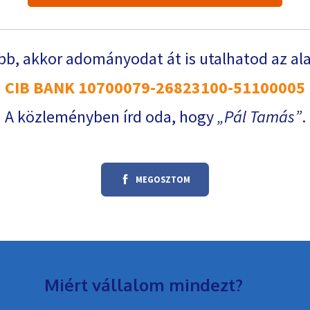
b, akkor adományodat át is utalhatod az al
CIB BANK 10700079-26823100-51100005
A közleményben írd oda, hogy
Pál Tamás
.
MEGOSZTOM
Miért vállalom mindezt?