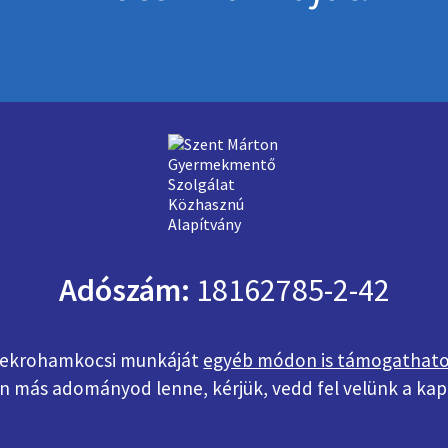
Adószám:
18162785-2-42
ekrohamkocsi munkáját
egyéb módon is támogathat
n más adományod lenne, kérjük, vedd fel velünk a kap