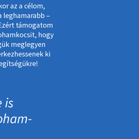
or az a célom,
 a leghamarabb –
. Ezért támogatom
ohamkocsit, hogy
égük meglegyen
érkezhessenek ki
egítségükre!
 is
roham­