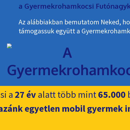
a Gyermekrohamkocsi Futónagyk
Az alábbiakban bemutatom Neked, h
támogassuk együtt a Gyermekroham­k
si a
27 év
alatt több mint
65.000
b
azánk egyetlen mobil gyermek i