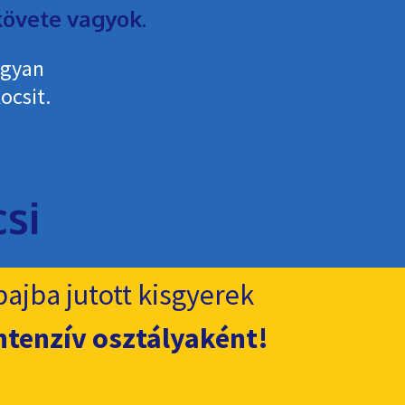
övete vagyok.
ogyan
ocsit.
ajba jutott kisgyerek
ntenzív osztályaként!