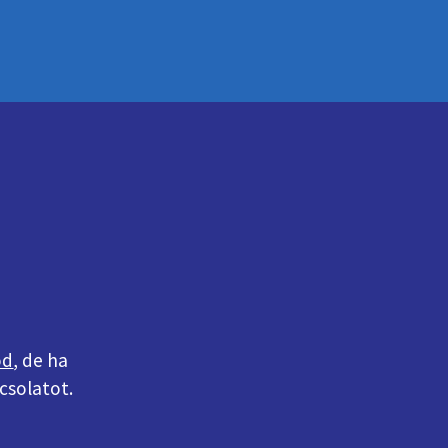
od
, de ha
csolatot.