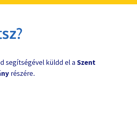
sz?
d segítségével küldd el a
Szent
ány
részére.