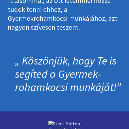
futásommal, az ott létemmel hozzá
tudok tenni ehhez, a
Gyermekrohamkocsi munkájához, azt
nagyon szívesen teszem.
Köszönjük, hogy Te is
segíted a Gyermek­
roham­kocsi munkáját!