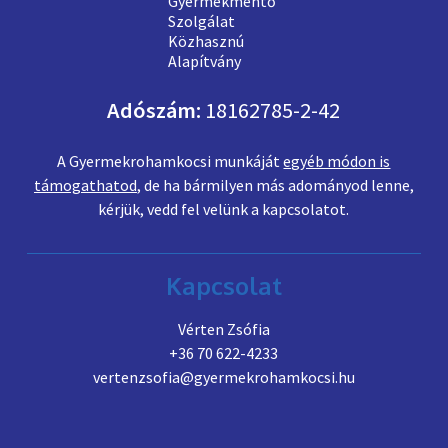
Adószám:
18162785-2-42
A Gyermekrohamkocsi munkáját
egyéb módon is
támogathatod
, de ha bármilyen más adományod lenne,
kérjük, vedd fel velünk a kapcsolatot.
Kapcsolat
Vérten Zsófia
+36 70 622-4233
vertenzsofia@gyermekrohamkocsi.hu