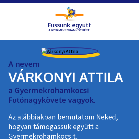
Fussunk együtt
A GYERMEKROHAMKOCSIÉRT!
A nevem
VÁRKONYI ATTILA
a Gyermekrohamkocsi
Futónagykövete vagyok.
Az alábbiakban bemutatom Neked,
hogyan támogassuk együtt a
Gyermekroham­kocsit.