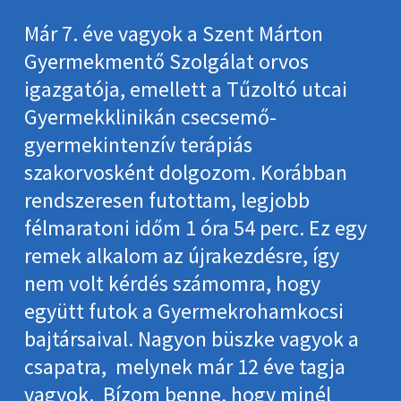
Már 7. éve vagyok a Szent Márton
Gyermekmentő Szolgálat orvos
igazgatója, emellett a Tűzoltó utcai
Gyermekklinikán csecsemő-
gyermekintenzív terápiás
szakorvosként dolgozom. Korábban
rendszeresen futottam, legjobb
félmaratoni időm 1 óra 54 perc. Ez egy
remek alkalom az újrakezdésre, így
nem volt kérdés számomra, hogy
együtt futok a Gyermekrohamkocsi
bajtársaival. Nagyon büszke vagyok a
csapatra, melynek már 12 éve tagja
vagyok. Bízom benne, hogy minél