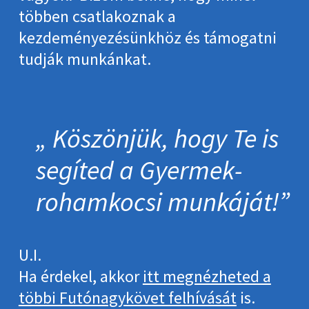
többen csatlakoznak a
kezdeményezésünkhöz és támogatni
tudják munkánkat.
Köszönjük, hogy Te is
segíted a Gyermek­
roham­kocsi munkáját!
U.I.
Ha érdekel, akkor
itt megnézheted a
többi Futónagykövet felhívását
is.