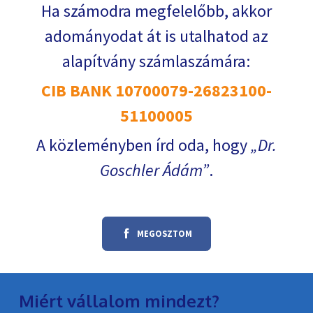
Ha számodra megfelelőbb, akkor
adományodat át is utalhatod az
alapítvány számlaszámára:
CIB BANK 10700079-26823100-
51100005
A közleményben írd oda, hogy
Dr.
Goschler Ádám
.
MEGOSZTOM
Miért vállalom mindezt?