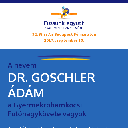
Fussunk együtt
A GYERMEKROHAMKOCSIÉRT!
32. Wizz Air Budapest Félmaraton
2017.szeptember 10.
A nevem
DR. GOSCHLER
ÁDÁM
a Gyermekrohamkocsi
Futónagykövete vagyok.