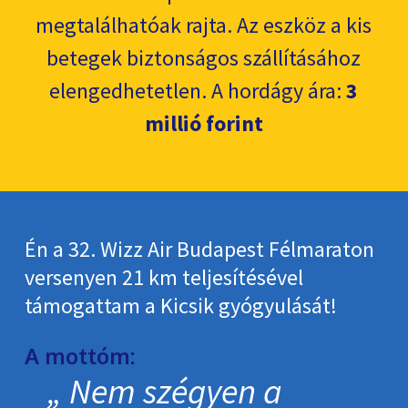
megtalálhatóak rajta. Az eszköz a kis
betegek biztonságos szállításához
elengedhetetlen. A hordágy ára:
3
millió forint
Én a 32. Wizz Air Budapest Félmaraton
versenyen 21 km teljesítésével
támogattam a Kicsik gyógyulását!
A mottóm:
Nem szégyen a