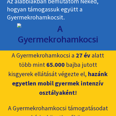
Az alábbiakban bemutatom Neked,
hogyan támogassuk együtt a
Gyermekroham­kocsit.
A Gyermekrohamkocsi a
27 év
alatt
több mint
65.000
bajba jutott
kisgyerek ellátását végezte el,
hazánk
egyetlen mobil gyermek intenzív
osztályaként!
A Gyermekrohamkocsi támogatásodat