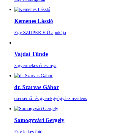
Kemenes László
Egy SZUPER FIÚ apukája
Vajdai Tünde
3 gyermekes édesanya
dr. Szarvas Gábor
csecsemő- és gyerekgyógyász rezidens
Somogyvári Gergely
Egy lelkes futó