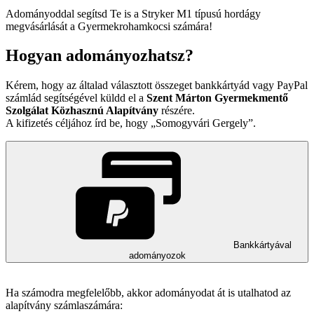
Adományoddal segítsd Te is a Stryker M1 típusú hordágy
megvásárlását a Gyermekrohamkocsi számára!
Hogyan adományozhatsz?
Kérem, hogy az általad választott összeget bankkártyád vagy PayPal
számlád segítségével küldd el a
Szent Márton Gyermekmentő
Szolgálat Közhasznú Alapítvány
részére.
A kifizetés céljához írd be, hogy
Somogyvári Gergely
.
Bankkártyával
adományozok
Ha számodra megfelelőbb, akkor adományodat át is utalhatod az
alapítvány számlaszámára: