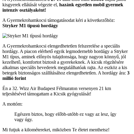
kisgyerek ellátását végezte el,
hazánk egyetlen mobil gyermek
intenzív osztályaként!
A Gyermekrohamkocsi támogatásodat kéri a következőhöz:
Stryker M1 típusú hordágy
A Gyermekrohamkocsi elengedhetetlen felszerelése a speciális
hordágy. A piacon elérhető egyik legmodernebb hordágy a Stryker
M1 típus, aminek előnyös tulajdonsága, hogy nagyon könnyű, jól
kezelhető, komfortot biztosít a gyerekeknek. A kicsik rögzítésére
alkalmas speciális hevederek megtalálhatóak rajta. Az eszköz a kis
betegek biztonságos szállításához elengedhetetlen. A hordágy ára:
3
millió forint
Én a 32. Wizz Air Budapest Félmaraton versenyen 21 km
teljesítésével támogattam a Kicsik gyógyulását!
A mottóm:
Egészen biztos, hogy előbb-utóbb ez vagy az lesz, így
vagy úgy.
Mi futjuk a kilométereket, miközben Te életet menthetsz!