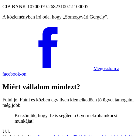
CIB BANK 10700079-26823100-51100005
A közleményben írd oda, hogy
Somogyvári Gergely
.
Megosztom
a
facebook-on
Miért vállalom mindezt?
Futni jó. Futni és közben egy ilyen kiemelkedően jó ügyet támogatni
még jobb.
Köszönjük, hogy Te is segíted a Gyermek­roham­kocsi
munkáját!
U.I.