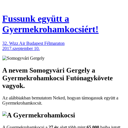
Fussunk együtt
a
Gyermekrohamkocsiért!
32. Wizz Air Budapest Félmaraton
2017.szeptember 10.
A nevem
Somogyvári Gergely
a
Gyermekrohamkocsi Futónagykövete
vagyok.
Az alábbiakban bemutatom Neked, hogyan támogassuk együtt a
Gyermekroham­kocsit.
A Gyermekrohamkocsi a
27 év
alatt több mint
65.000
bajba jutott