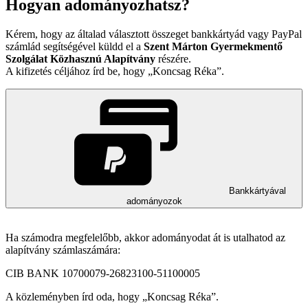
Hogyan adományozhatsz?
Kérem, hogy az általad választott összeget bankkártyád vagy PayPal
számlád segítségével küldd el a
Szent Márton Gyermekmentő
Szolgálat Közhasznú Alapítvány
részére.
A kifizetés céljához írd be, hogy
Koncsag Réka
.
Bankkártyával
adományozok
Ha számodra megfelelőbb, akkor adományodat át is utalhatod az
alapítvány számlaszámára:
CIB BANK 10700079-26823100-51100005
A közleményben írd oda, hogy
Koncsag Réka
.