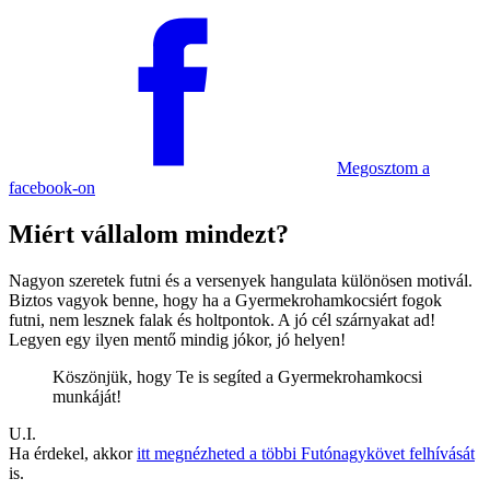
Megosztom
a
facebook-on
Miért vállalom mindezt?
Nagyon szeretek futni és a versenyek hangulata különösen motivál.
Biztos vagyok benne, hogy ha a Gyermekrohamkocsiért fogok
futni, nem lesznek falak és holtpontok. A jó cél szárnyakat ad!
Legyen egy ilyen mentő mindig jókor, jó helyen!
Köszönjük, hogy Te is segíted a Gyermek­roham­kocsi
munkáját!
U.I.
Ha érdekel, akkor
itt megnézheted a többi Futónagykövet felhívását
is.