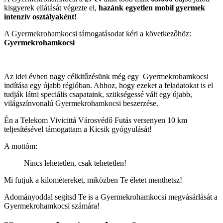
kisgyerek ellátását végezte el,
hazánk egyetlen mobil gyermek
intenzív osztályaként!
A Gyermekrohamkocsi támogatásodat kéri a következőhöz:
Gyermekrohamkocsi
Az idei évben nagy célkitűzésünk még egy Gyermekrohamkocsi
indítása egy újabb régióban. Ahhoz, hogy ezeket a feladatokat is el
tudják látni speciális csapataink, szükségessé vált egy újabb,
világszínvonalú Gyermekrohamkocsi beszerzése.
Én a Telekom Vivicittá Városvédő Futás versenyen 10 km
teljesítésével támogattam a Kicsik gyógyulását!
A mottóm:
Nincs lehetetlen, csak tehetetlen!
Mi futjuk a kilométereket, miközben Te életet menthetsz!
Adományoddal segítsd Te is a Gyermekrohamkocsi megvásárlását a
Gyermekrohamkocsi számára!