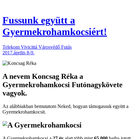
Fussunk együtt
a
Gyermekrohamkocsiért!
Telekom Vivicittá Városvédő Futás
2017.április 8-9.
A nevem
Koncsag Réka
a
Gyermekrohamkocsi Futónagykövete
vagyok.
Az alábbiakban bemutatom Neked, hogyan támogassuk együtt a
Gyermekroham­kocsit.
A Gyermekrohamkocsi a
27 év
alatt több mint
65.000
bajba jutott