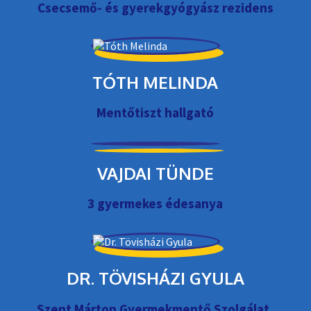
Csecsemő- és gyerekgyógyász rezidens
TÓTH MELINDA
Mentőtiszt hallgató
VAJDAI TÜNDE
3 gyermekes édesanya
DR. TÖVISHÁZI GYULA
Szent Márton Gyermekmentő Szolgálat,