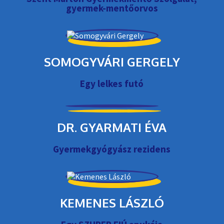
gyermek-mentőorvos
SOMOGYVÁRI GERGELY
Egy lelkes futó
DR. GYARMATI ÉVA
Gyermekgyógyász rezidens
KEMENES LÁSZLÓ