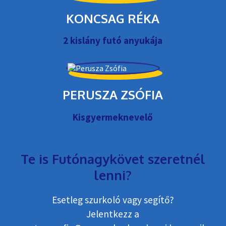
KONCSAG RÉKA
2 kislány futó anyukája
PERUSZA ZSÓFIA
Kisgyermeknevelő
Te is Futónagykövet szeretnél
lenni?
Esetleg szurkoló vagy segítő?
Jelentkezz a