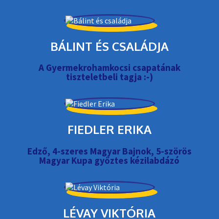
BÁLINT ÉS CSALÁDJA
A Gyermekrohamkocsi csapatának
tiszteletbeli tagja :-)
FIEDLER ERIKA
Edző, 4-szeres Magyar Bajnok, 5-szörös
Magyar Kupa győztes kézilabdázó
LÉVAY VIKTÓRIA