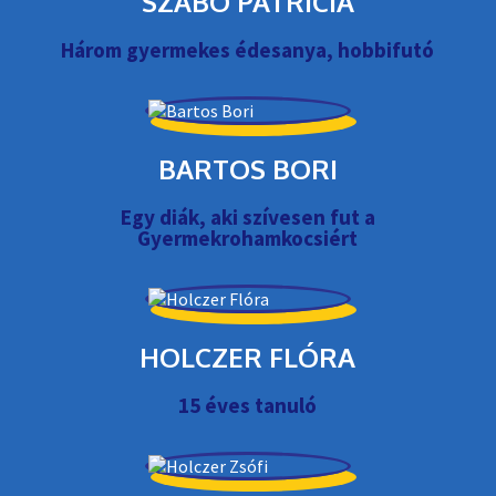
SZABÓ PATRÍCIA
Három gyermekes édesanya, hobbifutó
BARTOS BORI
Egy diák, aki szívesen fut a
Gyermekrohamkocsiért
HOLCZER FLÓRA
15 éves tanuló