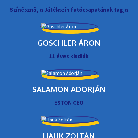
Színésznő, a Játékszín futócsapatának tagja
GOSCHLER ÁRON
11 éves kisdiák
SALAMON ADORJÁN
ESTON CEO
HAUK ZOLTÁN