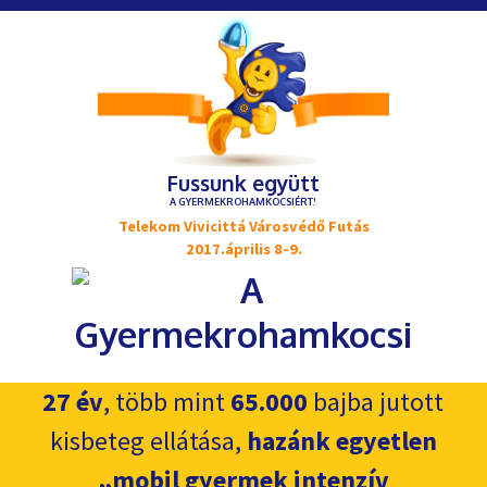
Fussunk együtt
A GYERMEKROHAMKOCSIÉRT!
Telekom Vivicittá Városvédő Futás
2017.április 8-9.
27 év
, több mint
65.000
bajba jutott
kisbeteg ellátása,
hazánk egyetlen
„mobil gyermek intenzív