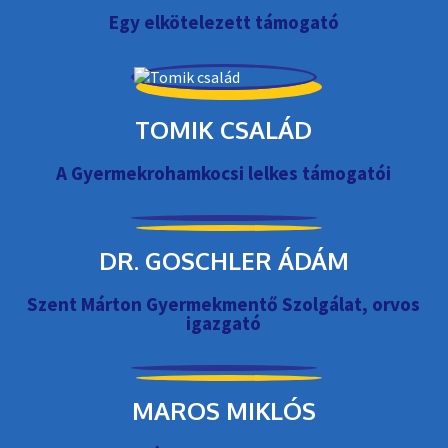
Egy elkötelezett támogató
TOMIK CSALÁD
A Gyermekrohamkocsi lelkes támogatói
DR. GOSCHLER ÁDÁM
Szent Márton Gyermekmentő Szolgálat, orvos
igazgató
MAROS MIKLÓS