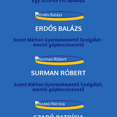
Egy SZUPER FIÚ apukája
ERDŐS BALÁZS
Szent Márton Gyermekmentő Szolgálat -
mentő gépkocsivezető
SURMAN RÓBERT
Szent Márton Gyermekmentő Szolgálat,
mentő-gépkocsivezető