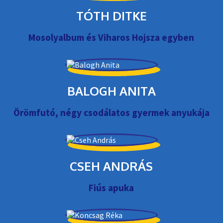
TÓTH DITKE
Mosolyalbum és Viharos Hojsza egyben
BALOGH ANITA
Örömfutó, négy csodálatos gyermek anyukája
CSEH ANDRÁS
Fiús apuka