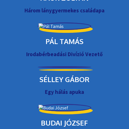
Három lánygyermekes családapa
PÁL TAMÁS
Irodabérbeadási Divízió Vezető
SÉLLEY GÁBOR
Egy hálás apuka
BUDAI JÓZSEF