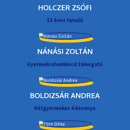
HOLCZER ZSÓFI
13 éves tanuló
NÁNÁSI ZOLTÁN
Gyermekrohamkocsi támogató
BOLDIZSÁR ANDREA
Kétgyermekes édesanya