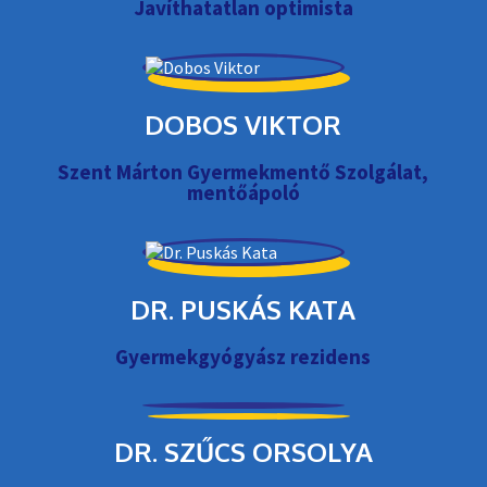
Javíthatatlan optimista
DOBOS VIKTOR
Szent Márton Gyermekmentő Szolgálat,
mentőápoló
DR. PUSKÁS KATA
Gyermekgyógyász rezidens
DR. SZŰCS ORSOLYA