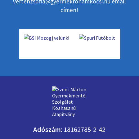
vertenzsofia@gyermekrohamkocsi.hu
email
címen!
Adószám:
18162785-2-42