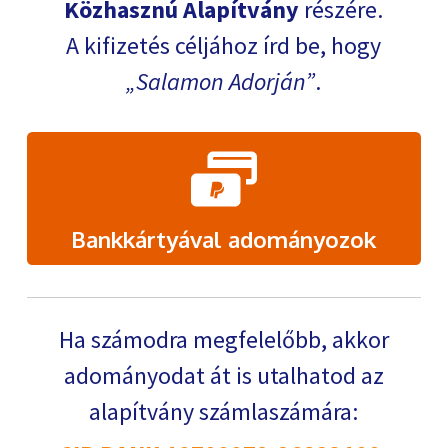
Közhasznú Alapítvány
részére.
A kifizetés céljához írd be, hogy
Salamon Adorján
.
Bankkártyával adományozok
Ha számodra megfelelőbb, akkor
adományodat át is utalhatod az
alapítvány számlaszámára: