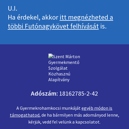
U.I.
Ha érdekel, akkor
itt megnézheted a
többi Futónagykövet felhívását
is.
Adószám:
18162785-2-42
A Gyermekrohamkocsi munkáját
egyéb módon is
támogathatod
, de ha bármilyen más adományod lenne,
kérjük, vedd fel velünk a kapcsolatot.