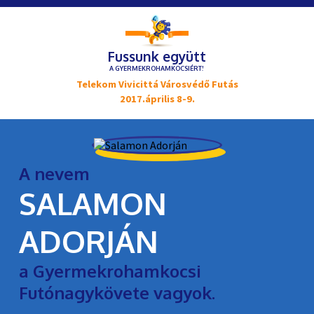
Fussunk együtt
A GYERMEKROHAMKOCSIÉRT!
Telekom Vivicittá Városvédő Futás
2017.április 8-9.
A nevem
SALAMON
ADORJÁN
a Gyermekrohamkocsi
Futónagykövete vagyok.