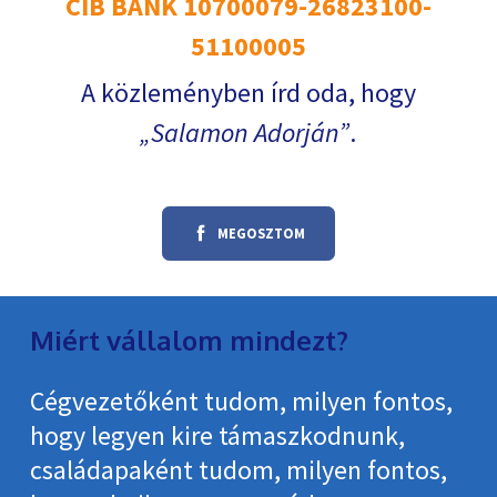
CIB BANK 10700079-26823100-
51100005
A közleményben írd oda, hogy
Salamon Adorján
.
MEGOSZTOM
Miért vállalom mindezt?
Cégvezetőként tudom, milyen fontos,
hogy legyen kire támaszkodnunk,
családapaként tudom, milyen fontos,