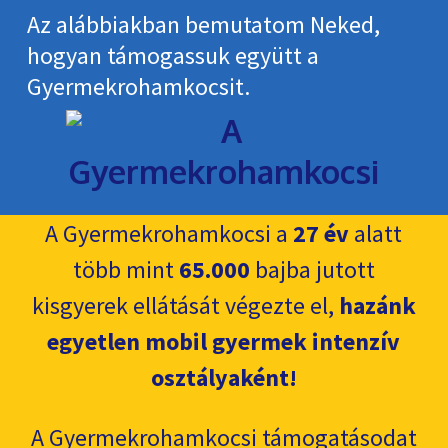
Az alábbiakban bemutatom Neked,
hogyan támogassuk együtt a
Gyermekroham­kocsit.
A Gyermekrohamkocsi a
27 év
alatt
több mint
65.000
bajba jutott
kisgyerek ellátását végezte el,
hazánk
egyetlen mobil gyermek intenzív
osztályaként!
A Gyermekrohamkocsi támogatásodat