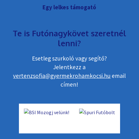
Egy lelkes támogató
Te is Futónagykövet szeretnél
lenni?
Esetleg szurkoló vagy segítő?
Jelentkezz a
vertenzsofia@gyermekrohamkocsi.hu
email
címen!