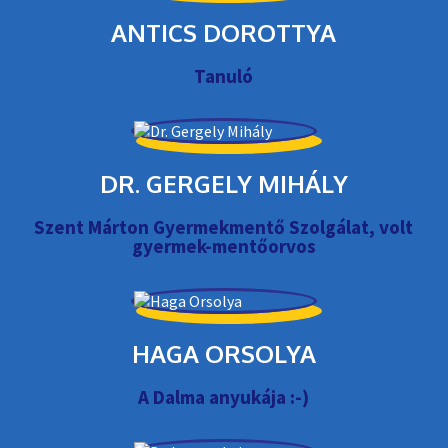
ANTICS DOROTTYA
Tanuló
DR. GERGELY MIHÁLY
Szent Márton Gyermekmentő Szolgálat, volt
gyermek-mentőorvos
HAGA ORSOLYA
A Dalma anyukája :-)