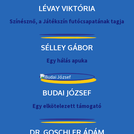
LÉVAY VIKTÓRIA
Színésznő, a Játékszín futócsapatának tagja
SÉLLEY GÁBOR
Egy hálás apuka
BUDAI JÓZSEF
Egy elkötelezett támogató
DR. GOSCHLER ÁDÁM