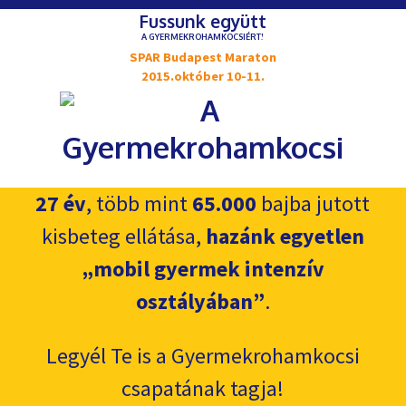
Fussunk együtt
A GYERMEKROHAMKOCSIÉRT!
SPAR Budapest Maraton
2015.október 10-11.
27 év
, több mint
65.000
bajba jutott
kisbeteg ellátása,
hazánk egyetlen
„mobil gyermek intenzív
osztályában”
.
Legyél Te is a Gyermekrohamkocsi
csapatának tagja!