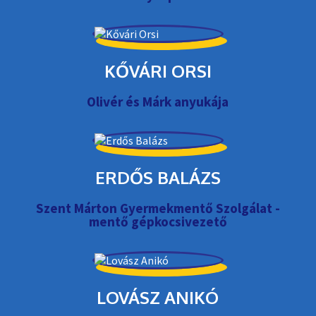
KŐVÁRI ORSI
Olivér és Márk anyukája
ERDŐS BALÁZS
Szent Márton Gyermekmentő Szolgálat -
mentő gépkocsivezető
LOVÁSZ ANIKÓ