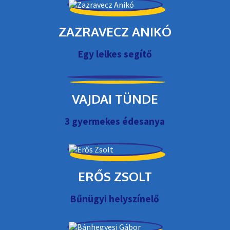
ZAZRAVECZ ANIKÓ
Egy lelkes segítő
VAJDAI TÜNDE
3 gyermekes édesanya
ERŐS ZSOLT
Bűnügyi helyszínelő