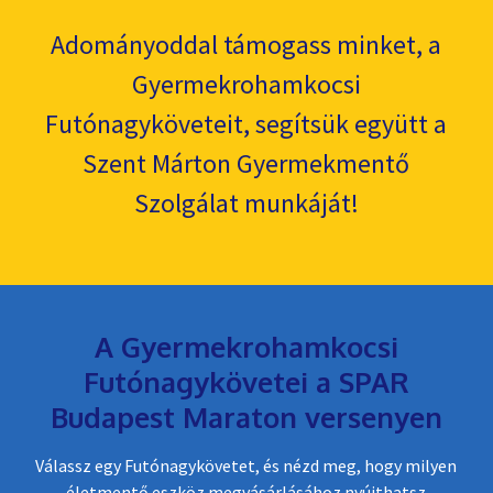
Adományoddal támogass minket, a
Gyermekrohamkocsi
Futónagyköveteit, segítsük együtt a
Szent Márton Gyermekmentő
Szolgálat munkáját!
A Gyermekrohamkocsi
Futónagykövetei a SPAR
Budapest Maraton versenyen
Válassz egy Futónagykövetet, és nézd meg, hogy milyen
életmentő eszköz megvásárlásához nyújthatsz