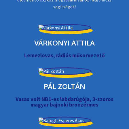
segítséget!
VÁRKONYI ATTILA
Lemezlovas, rádiós műsorvezető
PÁL ZOLTÁN
Vasas volt NB1-es labdarúgója, 3-szoros
magyar bajnoki bronzérmes