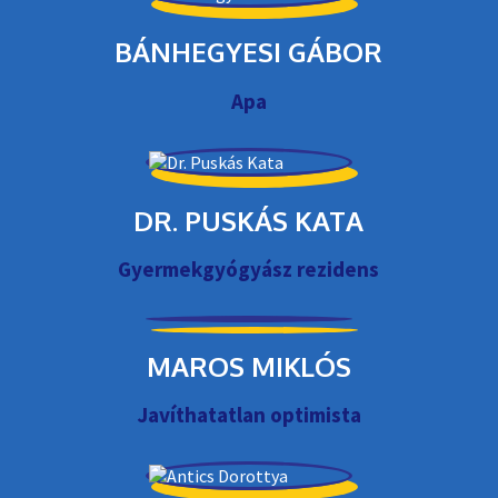
BÁNHEGYESI GÁBOR
Apa
DR. PUSKÁS KATA
Gyermekgyógyász rezidens
MAROS MIKLÓS
Javíthatatlan optimista