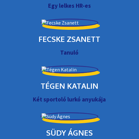
Egy lelkes HR-es
FECSKE ZSANETT
Tanuló
TÉGEN KATALIN
Két sportoló lurkó anyukája
SÜDY ÁGNES