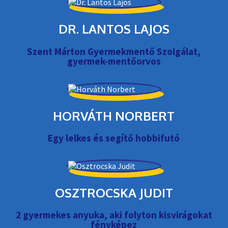
DR. LANTOS LAJOS
Szent Márton Gyermekmentő Szolgálat,
gyermek-mentőorvos
HORVÁTH NORBERT
Egy lelkes és segítő hobbifutó
OSZTROCSKA JUDIT
2 gyermekes anyuka, aki folyton kisvirágokat
fényképez